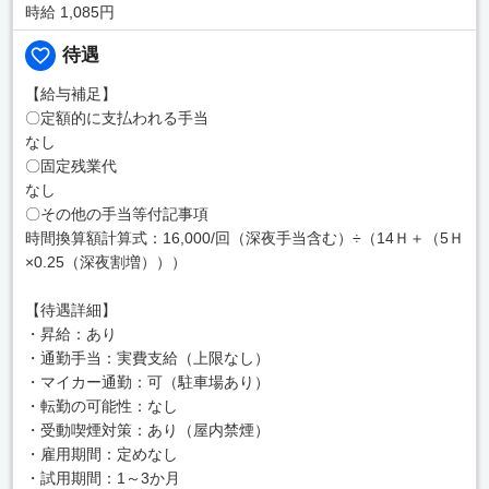
時給 1,085円
待遇
【給与補足】
〇定額的に支払われる手当
なし
〇固定残業代
なし
〇その他の手当等付記事項
時間換算額計算式：16,000/回（深夜手当含む）÷（14Ｈ＋（5Ｈ
×0.25（深夜割増）））
【待遇詳細】
・昇給：あり
・通勤手当：実費支給（上限なし）
・マイカー通勤：可（駐車場あり）
・転勤の可能性：なし
・受動喫煙対策：あり（屋内禁煙）
・雇用期間：定めなし
・試用期間：1～3か月