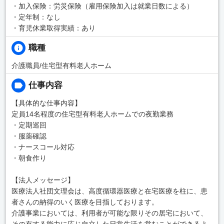
・加入保険：労災保険（雇用保険加入は就業日数による）
・定年制：なし
・育児休業取得実績：あり
職種
介護職員/住宅型有料老人ホーム
仕事内容
【具体的な仕事内容】
定員14名程度の住宅型有料老人ホームでの夜勤業務
・定期巡回
・服薬確認
・ナースコール対応
・朝食作り
【法人メッセージ】
医療法人社団文理会は、高度循環器医療と在宅医療を柱に、患
者さんの納得のいく医療を目指しております。
介護事業においては、利用者が可能な限りその居宅において、
その有する能力に応じ自立した日常生活を営むことができるよ