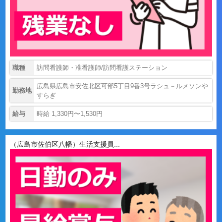
職種
訪問看護師・准看護師/訪問看護ステーション
広島県広島市安佐北区可部5丁目9番3号ラシュ－ルメソンや
勤務地
すらぎ
給与
時給 1,330円〜1,530円
（広島市佐伯区八幡）生活支援員...