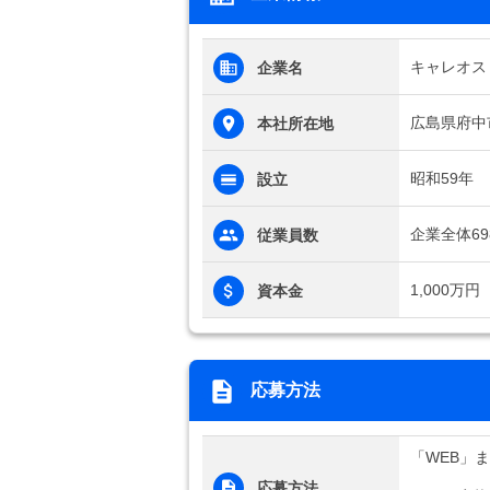
キャレオス
企業名
広島県府中
本社所在地
昭和59年
設立
企業全体69
従業員数
1,000万円
資本金
応募方法
「WEB」
応募方法