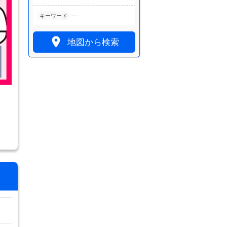
---
キーワード

地図から検索
！