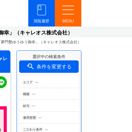
閲覧履歴
MENU
御幸」（キャレオス株式会社）
「夢門塾ゆうゆう御幸」（キャレオス株式会社）
選択中の検索条件
ャレ

条件を変更する
---
エリア
---
職種
---
給与
---
雇用形態
---
こだわり条件