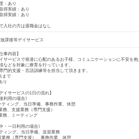
度：あり
取得実績：あり
取得実績：あり
上で入社の方は退職金はなし
/放課後等デイサービス
仕事内容】
イサービスで発達に心配のあるお子様、コミュニケーションに不安を抱
様などを対象に療育を行っています。
専門的支援・言語訓練等を担当して頂きます。
名まで
あり
デイサービスの1日の流れ】
後利用の場合》
～ミーティング、当日準備、事務作業、休憩
送迎業務、支援業務（専門支援）
送迎業務、ミーティング
中・一日利用の場合》
ミーティング、当日準備、送迎業務
～支援業務（専門支援）、事務作業、休憩