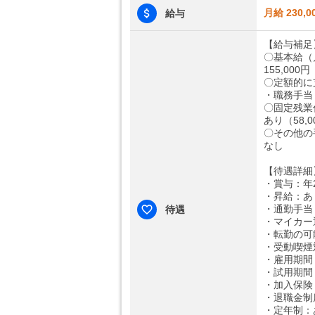
月給 230,0
給与
【給与補足
〇基本給（
155,000円
〇定額的に
・職務手当：1
〇固定残業
あり（58,0
〇その他の
なし
【待遇詳細
・賞与：年
・昇給：あ
・通勤手当：
待遇
・マイカー
・転勤の可
・受動喫煙
・雇用期間
・試用期間
・加入保険
・退職金制
・定年制：