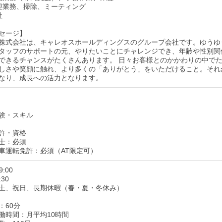
～送迎業務、掃除、ミーティング
社
セージ】
株式会社は、キャレオスホールディングスのグループ会社です。ゆうゆ
タッフのサポートの元、やりたいことにチャレンジでき、年齢や性別関
できるチャンスがたくさんあります。 日々お客様とのかかわりの中で
しさや笑顔に触れ、より多くの「ありがとう」をいただけること。それ
なり、成長への活力となります。
験・スキル
許・資格
士：必須
車運転免許：必須（AT限定可）
9:00
:30
土、祝日、長期休暇（春・夏・冬休み）
：60分
働時間：月平均10時間