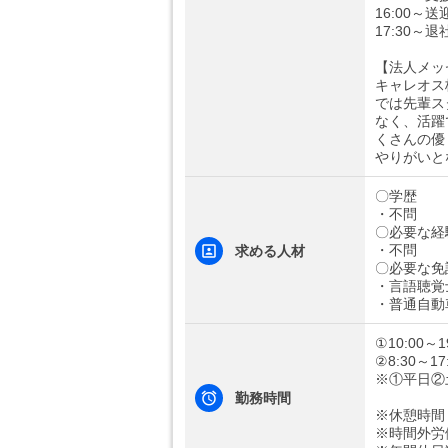
16:00
17:30～退
【法人メッ
キャレオス
では先輩ス
なく、活躍
くさんの優
やりがいと
〇学歴
・不問
〇必要な経
・不問
求める人材
〇必要な免
・言語聴覚
・普通自動
①10:00～1
②8:30～17
※①平日②
勤務時間
※休憩時間
※時間外労