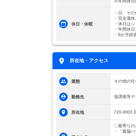
※年間休日
・日、その
・完全週休
・休日はシ
休日・休暇
・年間休日1
・6か月経
所在地・アクセス
その他の社
業態
放課後等デ
勤務先
720-00
所在地
〇最寄りの
・「森脇バ