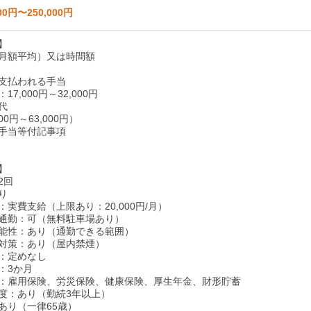
00円〜250,000円
】
月額平均）又は時間額
支払われる手当
7,000円～32,000円
代
00円～63,000円）
手当等付記事項
】
2回
り
実費支給（上限あり：20,000円/月）
通勤：可（無料駐車場あり）
能性：あり（通勤できる範囲）
対策：あり（屋内禁煙）
：定めなし
：3か月
：雇用保険、労災保険、健康保険、厚生年金、財形貯蓄
度：あり（勤続3年以上）
あり（一律65歳）