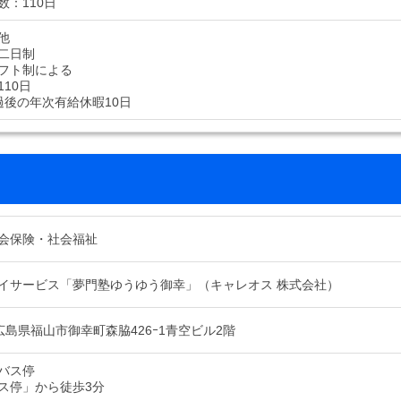
数：110日
他
二日制
フト制による
10日
過後の年次有給休暇10日
会保険・社会福祉
イサービス「夢門塾ゆうゆう御幸」（キャレオス 株式会社）
03 広島県福山市御幸町森脇426ｰ1青空ビル2階
バス停
ス停」から徒歩3分