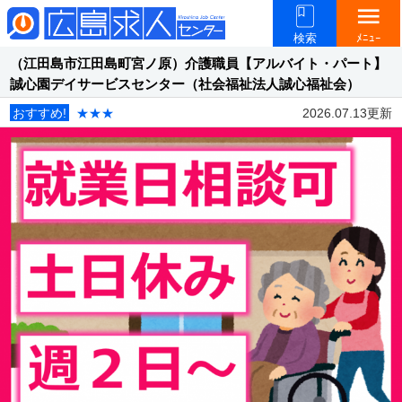
menu
検索
ﾒﾆｭｰ
（江田島市江田島町宮ノ原）介護職員【アルバイト・パート】
誠心園デイサービスセンター（社会福祉法人誠心福祉会）
おすすめ!
★★★
2026.07.13更新