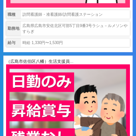
職種
訪問看護師・准看護師/訪問看護ステーション
広島県広島市安佐北区可部5丁目9番3号ラシュ－ルメソンや
勤務地
すらぎ
給与
時給 1,330円〜1,530円
（広島市佐伯区八幡）生活支援員...