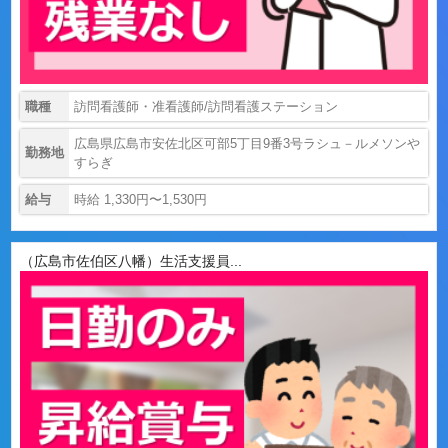
職種
訪問看護師・准看護師/訪問看護ステーション
広島県広島市安佐北区可部5丁目9番3号ラシュ－ルメソンや
勤務地
すらぎ
給与
時給 1,330円〜1,530円
（広島市佐伯区八幡）生活支援員...