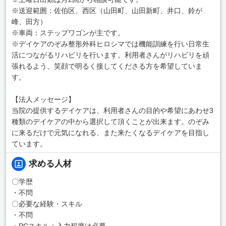
※送迎範囲：佐伯区、西区（山田町、山田新町、井口、鈴が
峰、田方）
※車両：ステップワゴンが主です。
※デイケアのぞみ整形外科ヒロシマでは機能訓練を行い日常生
活につながるリハビリを行います。利用者さんがリハビリを頑
張れるよう、笑顔で明るく接してくださる方を希望していま
す。
【法人メッセージ】
当院の提供するデイケアは、利用者さんの目的や希望にあわせ3
種類のデイケアの中から選択して頂くことが出来ます。のぞみ
に来るだけで元気になれる、また来たくなるデイケアを目指し
ています。
求める人材
〇学歴
・不問
〇必要な経験・スキル
・不問
・PCスキル：入力程度は必要