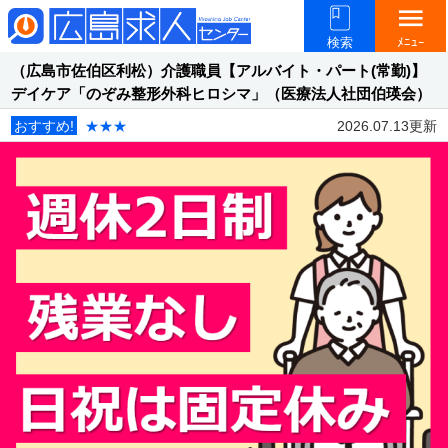
menu
検索
ﾒﾆｭｰ
（広島市佐伯区利松）介護職員【アルバイト・パート(常勤)】
デイケア「のぞみ整形外科ヒロシマ」（医療法人社団伯瑛会）
おすすめ!
★★★
2026.07.13更新