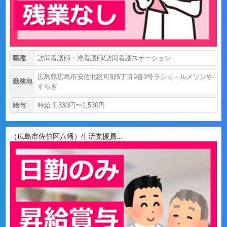
職種
訪問看護師・准看護師/訪問看護ステーション
広島県広島市安佐北区可部5丁目9番3号ラシュ－ルメソンや
勤務地
すらぎ
給与
時給 1,330円〜1,530円
（広島市佐伯区八幡）生活支援員...