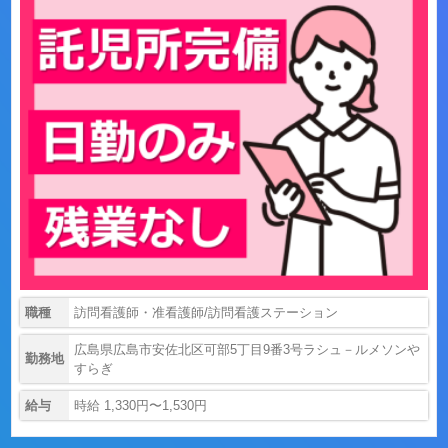
職種
訪問看護師・准看護師/訪問看護ステーション
広島県広島市安佐北区可部5丁目9番3号ラシュ－ルメソンや
勤務地
すらぎ
給与
時給 1,330円〜1,530円