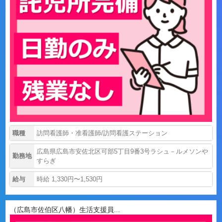
職種
訪問看護師・准看護師/訪問看護ステーション
広島県広島市安佐北区可部5丁目9番3号ラシュ－ルメソンや
勤務地
すらぎ
給与
時給 1,330円〜1,530円
（広島市佐伯区八幡）生活支援員...