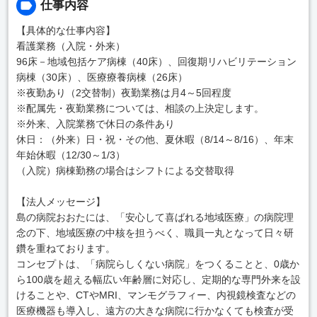
仕事内容
【具体的な仕事内容】
看護業務（入院・外来）
96床－地域包括ケア病棟（40床）、回復期リハビリテーション
病棟（30床）、医療療養病棟（26床）
※夜勤あり（2交替制）夜勤業務は月4～5回程度
※配属先・夜勤業務については、相談の上決定します。
※外来、入院業務で休日の条件あり
休日：（外来）日・祝・その他、夏休暇（8/14～8/16）、年末
年始休暇（12/30～1/3）
（入院）病棟勤務の場合はシフトによる交替取得
【法人メッセージ】
島の病院おおたには、「安心して喜ばれる地域医療」の病院理
念の下、地域医療の中核を担うべく、職員一丸となって日々研
鑽を重ねております。
コンセプトは、「病院らしくない病院」をつくることと、0歳か
ら100歳を超える幅広い年齢層に対応し、定期的な専門外来を設
けることや、CTやMRI、マンモグラフィー、内視鏡検査などの
医療機器も導入し、遠方の大きな病院に行かなくても検査が受