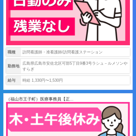
職種
訪問看護師・准看護師/訪問看護ステーション
広島県広島市安佐北区可部5丁目9番3号ラシュ－ルメソンや
勤務地
すらぎ
給与
時給 1,330円〜1,530円
（福山市王子町）医療事務員【正...