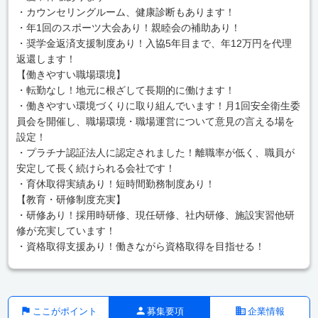
・カウンセリングルーム、健康診断もあります！
・年1回のスポーツ大会あり！親睦会の補助あり！
・奨学金返済支援制度あり！入協5年目まで、年12万円を代理
返還します！
【働きやすい職場環境】
・転勤なし！地元に根ざして長期的に働けます！
・働きやすい環境づくりに取り組んでいます！月1回安全衛生委
員会を開催し、職場環境・職場運営について意見の言える場を
設定！
・プラチナ認証法人に認定されました！離職率が低く、職員が
安定して長く続けられる会社です！
・育休取得実績あり！短時間勤務制度あり！
【教育・研修制度充実】
・研修あり！採用時研修、現任研修、社内研修、施設実習他研
修が充実しています！
・資格取得支援あり！働きながら資格取得を目指せる！
ここがポイント
募集要項
企業情報