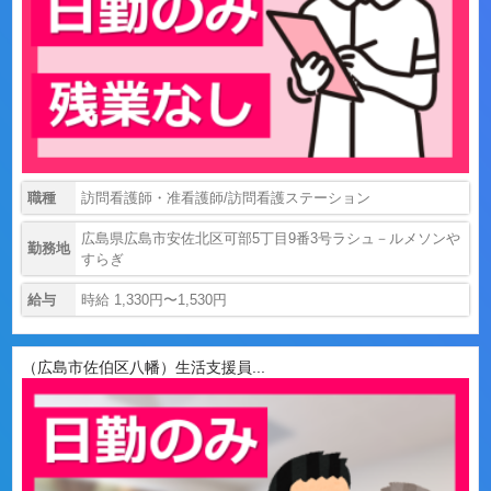
職種
訪問看護師・准看護師/訪問看護ステーション
広島県広島市安佐北区可部5丁目9番3号ラシュ－ルメソンや
勤務地
すらぎ
給与
時給 1,330円〜1,530円
（広島市佐伯区八幡）生活支援員...