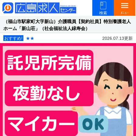
menu
検索
ﾒﾆｭｰ
（福山市駅家町大字新山）介護職員【契約社員】特別養護老人
ホーム「新山荘」（社会福祉法人緑寿会）
おすすめ!
★★
2026.07.13更新