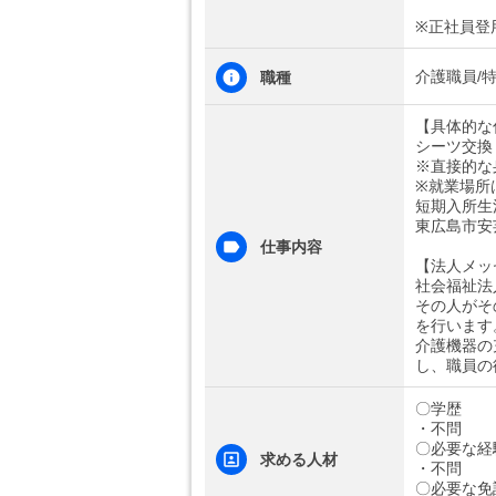
※正社員登
介護職員/
職種
【具体的な
シーツ交換
※直接的な
※就業場所
短期入所生
東広島市安芸
仕事内容
【法人メッ
社会福祉法
その人がそ
を行います
介護機器の
し、職員の
〇学歴
・不問
〇必要な経
求める人材
・不問
〇必要な免