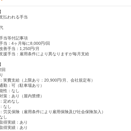
】
支払われる手当
代
手当等付記事項
当：4ヶ月毎に8,000円/回
善手当：1,250円/月
支援手当：雇用条件により異なりますが毎月支給
】
2回
り
：実費支給（上限あり：20,900円/月、会社規定有）
通勤：可（駐車場あり）
能性：なし
対策：あり（屋内禁煙）
：定めなし
：なし
：労災保険（雇用条件により雇用保険及び社会保険加入）
なし
取得実績：あり
取得実績：あり