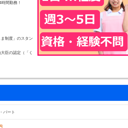
4時間勤務！
しま制度」のスタン
働大臣の認定（「く
！
・パート
円