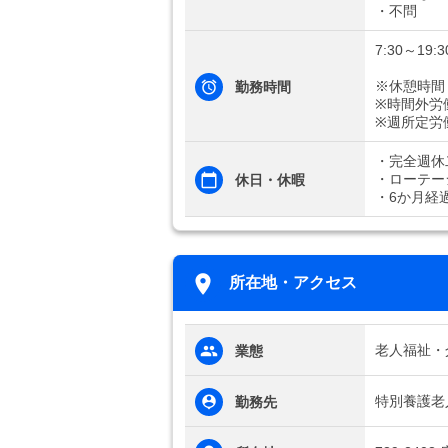
・不問
7:30～19
※休憩時間
勤務時間
※時間外労
※週所定労
・完全週休
・ローテー
休日・休暇
・6か月経
所在地・アクセス
老人福祉・
業態
特別養護老
勤務先