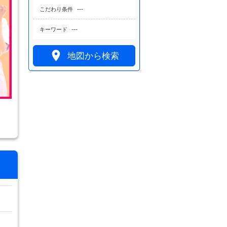
---
こだわり条件
---
キーワード

地図から検索