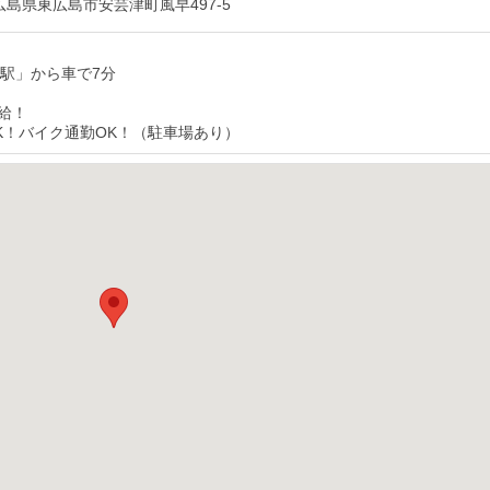
03 広島県東広島市安芸津町風早497-5
早駅」から車で7分
給！
K！バイク通勤OK！（駐車場あり）