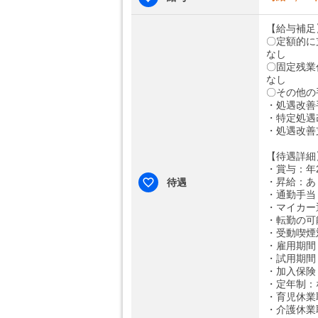
【給与補足
〇定額的に
なし
〇固定残業
なし
〇その他の
・処遇改善手
・特定処遇改
・処遇改善
【待遇詳細
・賞与：年
・昇給：あ
待遇
・通勤手当
・マイカー
・転勤の可
・受動喫煙
・雇用期間
・試用期間
・加入保険
・定年制：
・育児休業
・介護休業