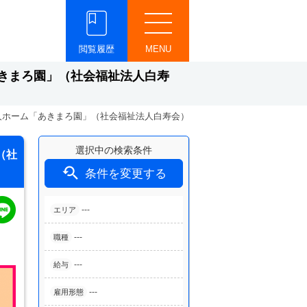
閲覧履歴
MENU
きまろ園」（社会福祉法人白寿
人ホーム「あきまろ園」（社会福祉法人白寿会）
選択中の検索条件
（社

条件を変更する
---
エリア
---
職種
---
給与
---
雇用形態