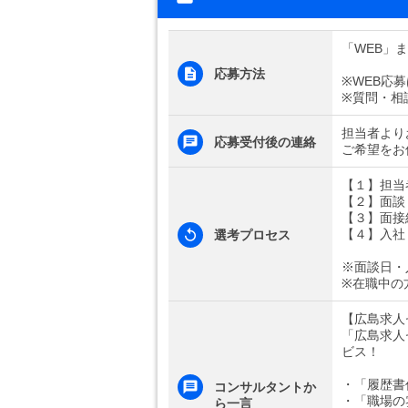
「WEB」
応募方法
※WEB応
※質問・相
担当者より
応募受付後の連絡
ご希望をお
【１】担当
【２】面談
【３】面接
【４】入社
選考プロセス
※面談日・
※在職中の
【広島求人
「広島求人
ビス！
・「履歴書
コンサルタントか
・「職場の
ら一言