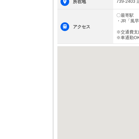
739-24
所在地
〇最寄駅
・JR「風
アクセス
※交通費支
※車通勤O