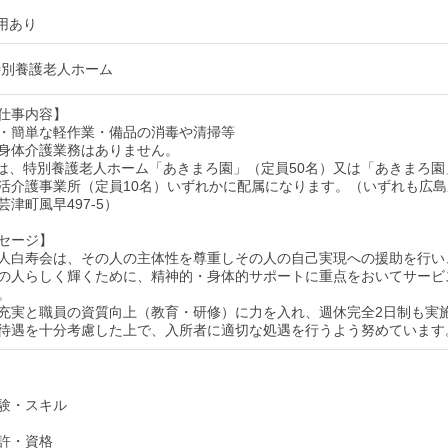
用あり
特別養護老人ホーム
仕事内容】
・簡単な軽作業・備品の消毒や清掃等
身体介護業務はありません。
は、特別養護老人ホーム「あきまろ園」（定員50名）又は「あきまろ園
活介護事業所（定員10名）いずれかに配属になります。（いずれも広島
津町風早497-5）
セージ】
人白寿会は、その人の主体性を尊重しその人の自己実現への援助を行い
の人らしく輝くために、精神的・身体的サポートに重点をおいてサービ
。
充実と職員の資質向上（教育・研修）に力を入れ、週休完全2日制も実
待遇を十分考慮した上で、入所者に適切な処遇を行うよう努めています
験・スキル
許・資格