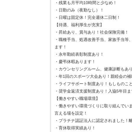
・残業も月平均10時間と少なめ！
・日勤のみ（夜勤なし）！
・日曜は固定休！完全週休二日制！
【待遇、福利厚生が充実】
・昇給あり、賞与あり！社会保険完備！
・職種手当、処遇改善手当、家族手当等
ます！
・永年勤続表彰制度あり！
・慶弔休暇あります！
・カウンセリングルーム、健康診断もあ
・年1回のスポーツ大会あり！親睦会の補
・ライフサポート制度あり！もしものこ
・奨学金返済支援制度あり！入協5年目ま
【働きやすい職場環境】
・働きやすい環境づくりに取り組んでい
言える場を設定！
・プラチナ認証法人に認定されました！
・育休取得実績あり！