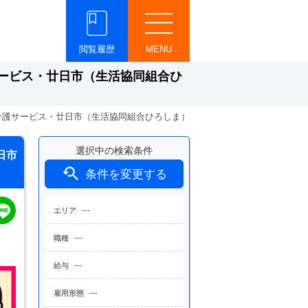
閲覧履歴
MENU
ービス・廿日市（生活協同組合ひ
介護サービス・廿日市（生活協同組合ひろしま）
選択中の検索条件
日市

条件を変更する
---
エリア
---
職種
---
給与
---
雇用形態