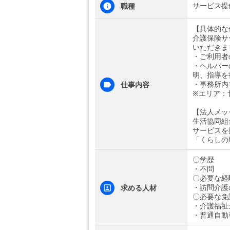
サービス提
職種
【具体的な
介護保険サ
いただきま
・ご利用者
・ヘルパー
明、指導を
・事務所内
仕事内容
※エリア：
【法人メッ
生活協同組
サービスを
「くらしの
〇学歴
・不問
〇必要な経
・訪問介護
求める人材
〇必要な免
・介護福祉
・普通自動