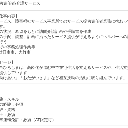
供責任者/介護サービス
仕事内容】
ービス、障害福祉サービス事業所でのサービス提供責任者業務に携わっ
す。
の状況、希望をもとに訪問介護計画や手順書を作成
の手配、調整、計画に沿ったサービス提供が行えるようにヘルパーへの
行う
での事務処理作業等
廿日市市、大竹市
セージ】
合ひろしまは、高齢化が進む中で在宅生活を支えるサービスや、生活支
提供しています。
助けあい」「おたがいさま」など相互扶助の活動に取り組んでいます。
験・スキル
の経験：必須
許・資格
士：必須
車運転免許：必須（AT限定可）