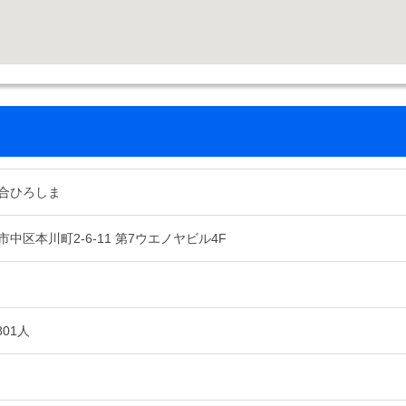
合ひろしま
中区本川町2-6-11 第7ウエノヤビル4F
801人