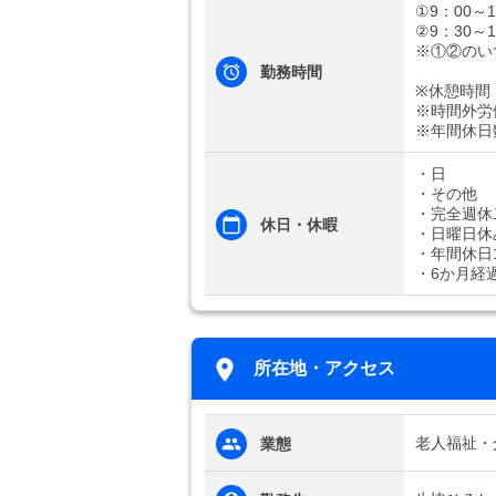
①9：00～1
②9：30～1
※①②のい
勤務時間
※休憩時間
※時間外労
※年間休日
・日
・その他
・完全週休
休日・休暇
・日曜日休
・年間休日1
・6か月経
所在地・アクセス
老人福祉・
業態