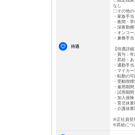
〇固定残業
なし
〇その他の
・家族手当：
・夜間・早朝
・深夜勤務手
・オンコール
・兼務手当：
待遇
【待遇詳細
・賞与：年2
・昇給：あ
・通勤手当：
・マイカー
・転勤の可
・受動喫煙
・雇用期間
・試用期間
・加入保険
・育児休業
・介護休業
※正社員登
※昇給につ