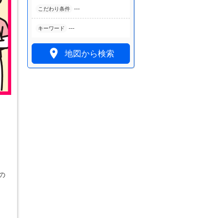
---
こだわり条件
---
キーワード

地図から検索
の