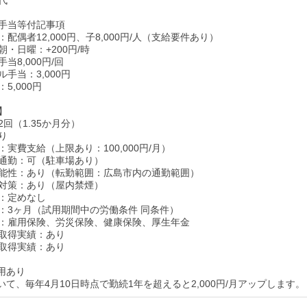
代
手当等付記事項
配偶者12,000円、子8,000円/人（支給要件あり）
・日曜：+200円/時
当8,000円/回
手当：3,000円
5,000円
】
回（1.35か月分）
り
実費支給（上限あり：100,000円/月）
通勤：可（駐車場あり）
能性：あり（転勤範囲：広島市内の通勤範囲）
対策：あり（屋内禁煙）
：定めなし
：3ヶ月（試用期間中の労働条件 同条件）
：雇用保険、労災保険、健康保険、厚生年金
取得実績：あり
取得実績：あり
用あり
いて、毎年4月10日時点で勤続1年を超えると2,000円/月アップします。