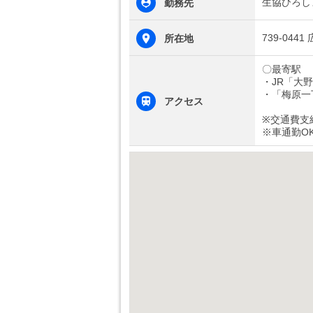
生協ひろし
勤務先
739-044
所在地
〇最寄駅
・JR「大
・「梅原一
アクセス
※交通費支
※車通勤O