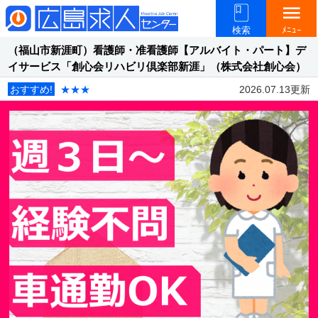
menu
検索
ﾒﾆｭｰ
（福山市新涯町）看護師・准看護師【アルバイト・パート】デ
イサービス「創心会リハビリ倶楽部新涯」（株式会社創心会）
おすすめ!
★★★
2026.07.13更新