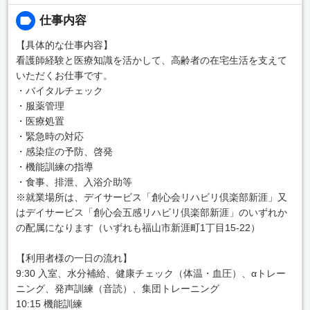
仕事内容
【具体的な仕事内容】
看護師経験と医療知識を活かして、高齢者の在宅生活を支えて
いただくお仕事です。
・バイタルチェック
・服薬管理
・医療処置
・緊急時の対応
・感染症の予防、啓発
・機能訓練の指導
・食事、排泄、入浴介助等
※就業場所は、デイサービス「創心会リハビリ倶楽部新涯」又
はデイサービス「創心会五感リハビリ倶楽部新涯」のいずれか
の配属になります（いずれも福山市新涯町1丁目15-22）
【利用者様の一日の流れ】
9:30 入室、水分補給、健康チェック（体温・血圧）、αトレー
ニング、発声訓練（音読）、集団トレーニング
10:15 機能訓練