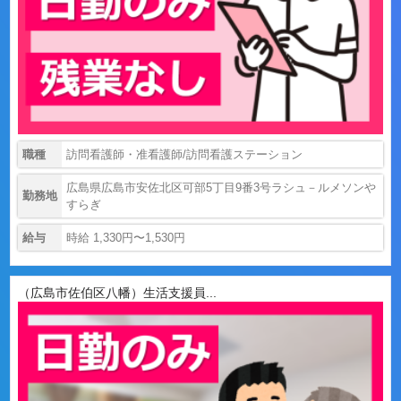
職種
訪問看護師・准看護師/訪問看護ステーション
広島県広島市安佐北区可部5丁目9番3号ラシュ－ルメソンや
勤務地
すらぎ
給与
時給 1,330円〜1,530円
（広島市佐伯区八幡）生活支援員...