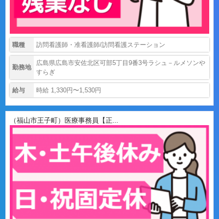
職種
訪問看護師・准看護師/訪問看護ステーション
広島県広島市安佐北区可部5丁目9番3号ラシュ－ルメソンや
勤務地
すらぎ
給与
時給 1,330円〜1,530円
（福山市王子町）医療事務員【正...