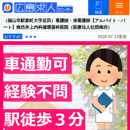
menu
検索
ﾒﾆｭｰ
（福山市駅家町大字近田）看護師・准看護師【アルバイト・パ
ート】南坊井上内科循環器科医院（医療法人社団南坊）
おすすめ!
★★★
2026.07.13更新