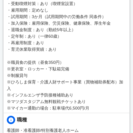
・受動喫煙対策：あり（喫煙室設置）
・雇用期間：定めなし
・試用期間：3か月（試用期間中の労働条件 同条件）
・加入保険：雇用保険、労災保険、健康保険、厚生年金
・退職金制度：あり（勤続5年以上）
・定年制：あり（一律60歳）
・再雇用制度：あり
・育児休業取得実績：あり
※職員食の提供（昼食350円）
※更衣室・ロッカー・下駄箱完備
※制服貸与
※ひろしま保育・介護人財サポート事業（買物補助券配布）加
入
※インフルエンザ予防接種補助あり
※マツダスタジアム無料観戦チケットあり
※マイカー通勤の場合：駐車場代6,500円/月
職種
看護師・准看護師/特別養護老人ホーム