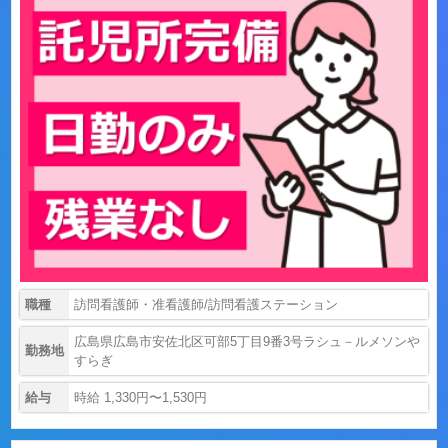
職種
訪問看護師・准看護師/訪問看護ステーション
広島県広島市安佐北区可部5丁目9番3号ラシュ－ルメソンや
勤務地
すらぎ
給与
時給 1,330円〜1,530円