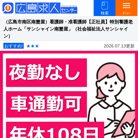
menu
検索
ﾒﾆｭｰ
（広島市南区南蟹屋）看護師・准看護師【正社員】特別養護老
人ホーム「サンシャイン南蟹屋」（社会福祉法人サンシャイ
ン）
おすすめ!
★★★
2026.07.13更新