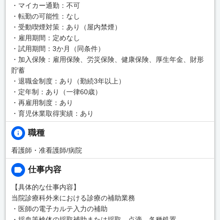
・マイカー通勤：不可
・転勤の可能性：なし
・受動喫煙対策：あり（屋内禁煙）
・雇用期間：定めなし
・試用期間：3か月（同条件）
・加入保険：雇用保険、労災保険、健康保険、厚生年金、財形
貯蓄
・退職金制度：あり（勤続3年以上）
・定年制：あり（一律60歳）
・再雇用制度：あり
・育児休業取得実績：あり
職種
看護師・准看護師/病院
仕事内容
【具体的な仕事内容】
当院診療科外来における診療の補助業務
・医師の電子カルテ入力の補助
・採血等検体の採取補助または採取、点滴、各種処置