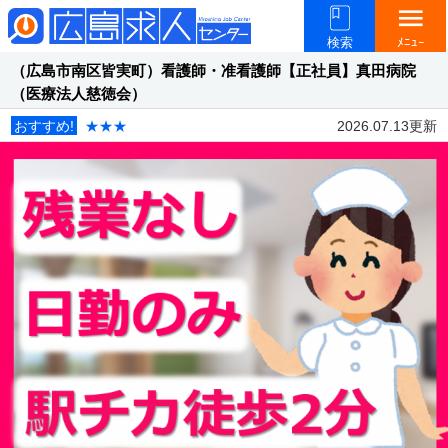
menu
検索
ﾒﾆｭｰ
（広島市南区皆実町）看護師・准看護師【正社員】真田病院
（医療法人慈徳会）
おすすめ!
★★★
2026.07.13更新