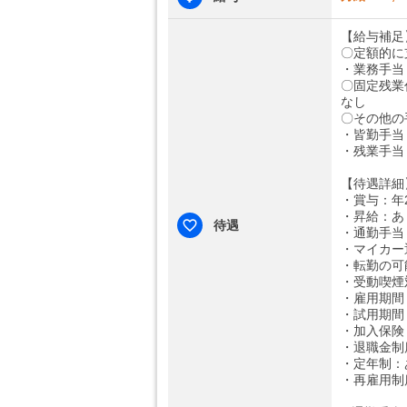
【給与補足
〇定額的に
・業務手当：
〇固定残業
なし
〇その他の
・皆勤手当：
・残業手当
【待遇詳細
・賞与：年
・昇給：あ
待遇
・通勤手当：
・マイカー
・転勤の可
・受動喫煙
・雇用期間
・試用期間
・加入保険
・退職金制
・定年制：
・再雇用制