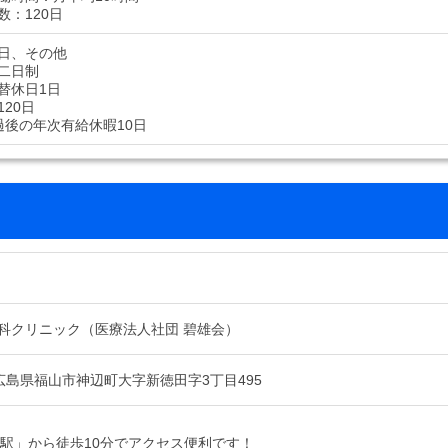
数：120日
日、その他
二日制
替休日1日
20日
過後の年次有給休暇10日
科クリニック（医療法人社団 碧雄会）
25 広島県福山市神辺町大字新徳田字3丁目495
上駅」から徒歩10分でアクセス便利です！