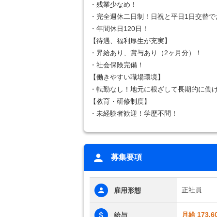
・残業少なめ！
・完全週休二日制！日祝と平日1日交替で
・年間休日120日！
【待遇、福利厚生が充実】
・昇給あり、賞与あり（2ヶ月分）！
・社会保険完備！
【働きやすい職場環境】
・転勤なし！地元に根ざして長期的に働
【教育・研修制度】
・未経験者歓迎！学歴不問！
募集要項
正社員
雇用形態
月給 173,6
給与