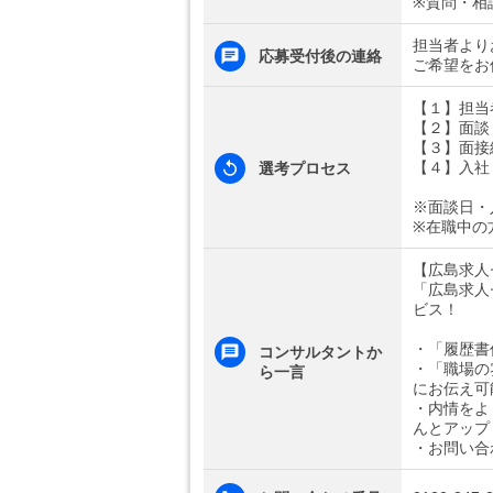
※質問・相
担当者より
応募受付後の連絡
ご希望をお
【１】担当
【２】面談
【３】面接
【４】入社
選考プロセス
※面談日・
※在職中の
【広島求人
「広島求人
ビス！
・「履歴書
コンサルタントか
・「職場の
ら一言
にお伝え可
・内情をよ
んとアップ
・お問い合