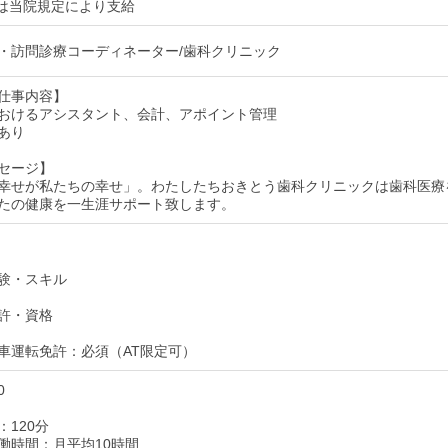
は当院規定により支給
・訪問診療コーディネーター/歯科クリニック
仕事内容】
おけるアシスタント、会計、アポイント管理
あり
セージ】
幸せが私たちの幸せ」。わたしたちおきとう歯科クリニックは歯科医療
たの健康を一生涯サポート致します。
験・スキル
許・資格
車運転免許：必須（AT限定可）
0
：120分
働時間：月平均10時間