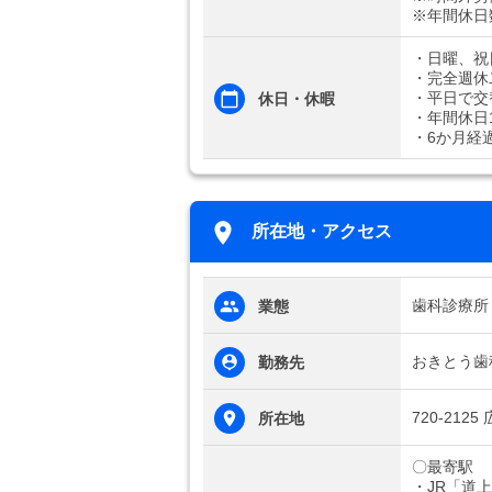
※年間休日
・日曜、祝
・完全週休
・平日で交
休日・休暇
・年間休日1
・6か月経
所在地・アクセス
歯科診療所
業態
おきとう歯
勤務先
720-21
所在地
〇最寄駅
・JR「道