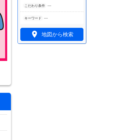
---
こだわり条件
---
キーワード

地図から検索