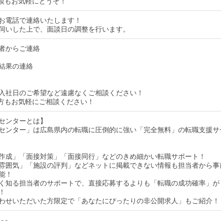
談もお気軽にどうぞ！
お電話で連絡いたします！
伺いした上で、面談日の調整を行います。
者からご連絡
結果の連絡
入社日のご希望など遠慮なくご相談ください！
方もお気軽にご相談ください！
センターとは】
センター」は広島県内の転職に圧倒的に強い「完全無料」の転職支援サ
作成」「面接対策」「面接同行」などのきめ細かい転職サポート！
雰囲気」「施設の評判」などネットに掲載できない情報も担当者から事
能！
く知る担当者のサポートで、直接応募するよりも「転職の成功確率」が
！
わせいただいた方限定で「あなたにぴったりの非公開求人」もご紹介！