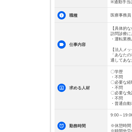
※通勤手当
医療事務員
職種
【具体的な
訪問診療に
・運転業務
仕事内容
【法人メッ
「あなたの
通してあな
〇学歴
・不問
〇必要な経
・不問
求める人材
〇必要な免
・不問
・普通自動
9:00～19:0
※休憩時間
勤務時間
※時間外労