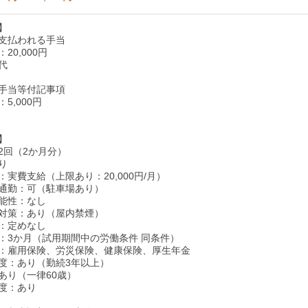
】
支払われる手当
20,000円
代
手当等付記事項
5,000円
】
2回（2か月分）
り
実費支給（上限あり：20,000円/月）
通勤：可（駐車場あり）
能性：なし
対策：あり（屋内禁煙）
：定めなし
：3か月（試用期間中の労働条件 同条件）
：雇用保険、労災保険、健康保険、厚生年金
度：あり（勤続3年以上）
あり（一律60歳）
度：あり