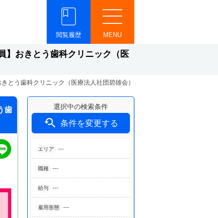
閲覧履歴
MENU
員】おきとう歯科クリニック（医
おきとう歯科クリニック（医療法人社団碧雄会）
選択中の検索条件
う歯

条件を変更する
---
エリア
---
職種
---
給与
---
雇用形態