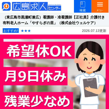
menu
検索
ﾒﾆｭｰ
（東広島市黒瀬町兼広）看護師・准看護師【正社員】介護付き
有料老人ホーム「やすらぎの里」（株式会社ウェルケア）
おすすめ!
★★★
2026.07.13更新