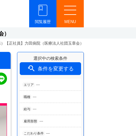
閲覧履歴
MENU
会）
来）【正社員】力田病院（医療法人社団玉章会）
選択中の検索条件

条件を変更する
---
エリア
---
職種
---
給与
---
雇用形態
---
こだわり条件