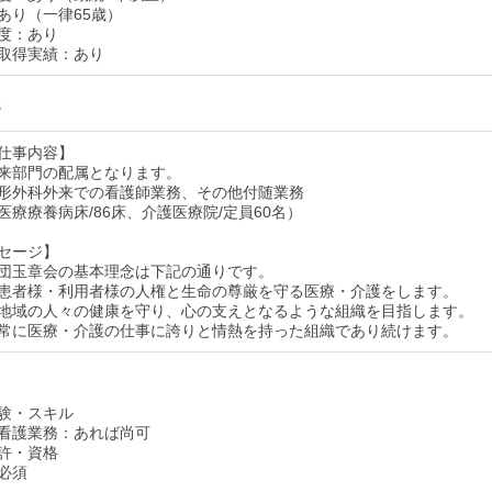
あり（一律65歳）
度：あり
取得実績：あり
院
仕事内容】
来部門の配属となります。
形外科外来での看護師業務、その他付随業務
医療療養病床/86床、介護医療院/定員60名）
セージ】
団玉章会の基本理念は下記の通りです。
患者様・利用者様の人権と生命の尊厳を守る医療・介護をします。
地域の人々の健康を守り、心の支えとなるような組織を目指します。
常に医療・介護の仕事に誇りと情熱を持った組織であり続けます。
験・スキル
看護業務：あれば尚可
許・資格
必須