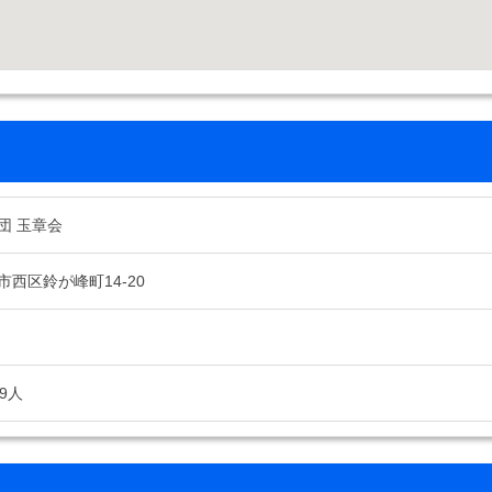
団 玉章会
西区鈴が峰町14-20
9人