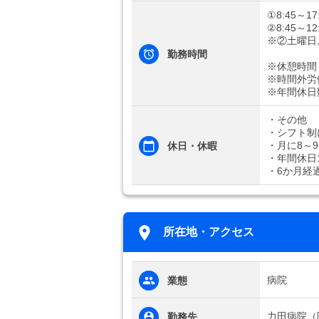
①8:45～17
②8:45～12
※②土曜日
勤務時間
※休憩時間
※時間外労
※年間休日
・その他
・シフト制
・月に8～
休日・休暇
・年間休日1
・6か月経
所在地・アクセス
病院
業態
力田病院（
勤務先