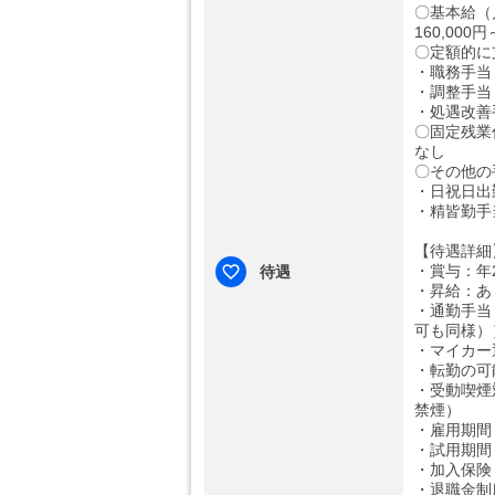
〇基本給（
160,000円
〇定額的に
・職務手当：
・調整手当：
・処遇改善手
〇固定残業
なし
〇その他の
・日祝日出
・精皆勤手当
【待遇詳細
・賞与：年2
待遇
・昇給：あ
・通勤手当
可も同様）
・マイカー
・転勤の可
・受動喫煙
禁煙）
・雇用期間
・試用期間
・加入保険
・退職金制