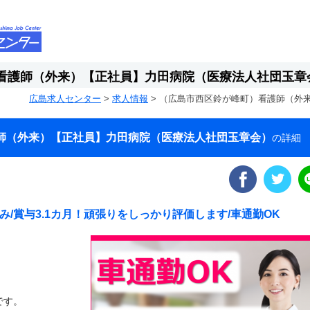
看護師（外来）【正社員】力田病院（医療法人社団玉章
広島求人センター
>
求人情報
>
（広島市西区鈴が峰町）看護師（外
師（外来）【正社員】力田病院（医療法人社団玉章会）
の詳細
み/賞与3.1カ月！頑張りをしっかり評価します/車通勤OK
です。