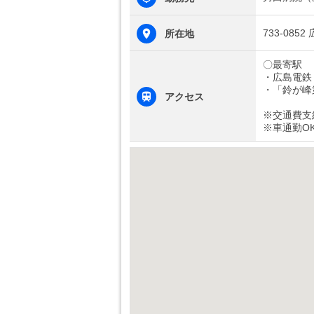
733-085
所在地
〇最寄駅
・広島電鉄
・「鈴が峰
アクセス
※交通費支
※車通勤O