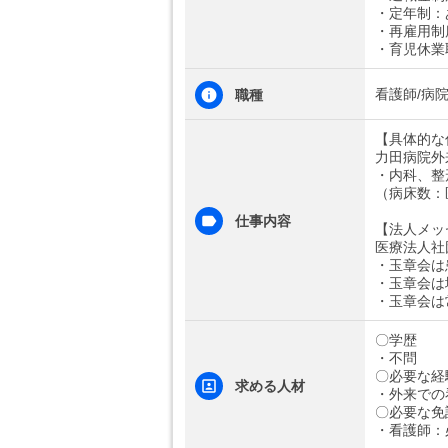
・定年制：
・再雇用制
・育児休業
看護師/病
職種
【具体的な
力田病院外
・内科、整
（病床数：
仕事内容
【法人メッ
医療法人社
・玉章会は
・玉章会は
・玉章会は
〇学歴
・不問
〇必要な経
求める人材
・外来での
〇必要な免
・看護師：