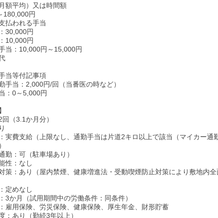
月額平均）又は時間額
～180,000円
支払われる手当
30,000円
10,000円
当：10,000円～15,000円
代
手当等付記事項
勤手当：2,000円/回（当番医の時など）
：0～5,000円
】
回（3.1か月分）
り
：実費支給（上限なし、通勤手当は片道2キロ以上で該当（マイカー通
）
通勤：可（駐車場あり）
能性：なし
対策：あり（屋内禁煙、健康増進法・受動喫煙防止対策により敷地内全
：定めなし
：3か月（試用期間中の労働条件：同条件）
：雇用保険、労災保険、健康保険、厚生年金、財形貯蓄
度：あり（勤続3年以上）