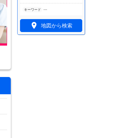
---
キーワード

地図から検索