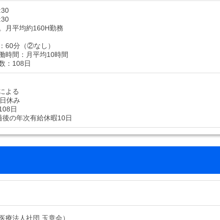
:30
:30
。月平均約160H勤務
：60分（②なし）
働時間：月平均10時間
数：108日
による
9日休み
08日
過後の年次有給休暇10日
医療法人社団 玉章会）