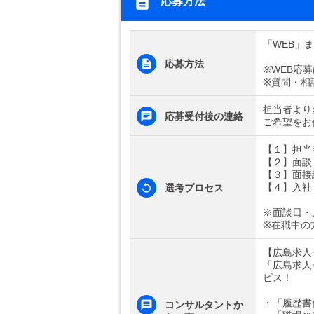
応募方法
「WEB」
応募方法
※WEB応
※質問・相
担当者より
応募受付後の連絡
ご希望をお
【１】担当
【２】面談
【３】面接
【４】入社
選考プロセス
※面談日・
※在職中の
【広島求人
「広島求人
ビス！
・「履歴書
コンサルタントか