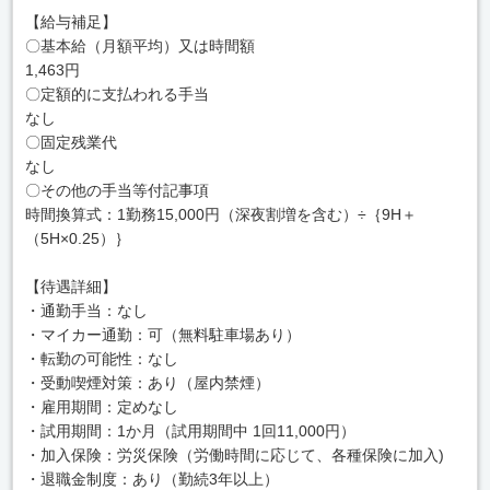
【給与補足】
〇基本給（月額平均）又は時間額
1,463円
〇定額的に支払われる手当
なし
〇固定残業代
なし
〇その他の手当等付記事項
時間換算式：1勤務15,000円（深夜割増を含む）÷｛9H＋
（5H×0.25）｝
【待遇詳細】
・通勤手当：なし
・マイカー通勤：可（無料駐車場あり）
・転勤の可能性：なし
・受動喫煙対策：あり（屋内禁煙）
・雇用期間：定めなし
・試用期間：1か月（試用期間中 1回11,000円）
・加入保険：労災保険（労働時間に応じて、各種保険に加入)
・退職金制度：あり（勤続3年以上）