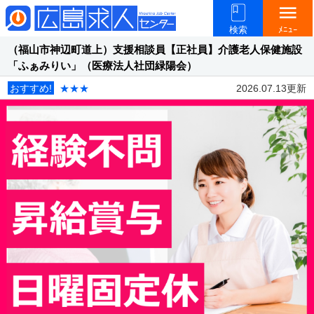
menu
検索
ﾒﾆｭｰ
（福山市神辺町道上）支援相談員【正社員】介護老人保健施設
「ふぁみりい」（医療法人社団緑陽会）
おすすめ!
★★★
2026.07.13更新