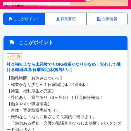
ここがポイント
募集要項
企業情報
ここがポイント
正社員
社会福祉士なら未経験でもOK/残業かなり少なめ！安心して働
ける職場環境/日曜固定休/賞与3カ月
【勤務時間、お休みについて】
・残業かなり少なめ！日曜固定休！4週8休！
【待遇、福利厚生が充実】
・昇給あり、賞与あり（3ヶ月分）！社会保険完備！
【働きやすい職場環境】
・産休・育休取得実績あり！
・転勤なし！地元に根ざして長期的に働けます。
・「魅力ある福祉・介護の職場宣言ひろしま制度」のスタンダ
ード認証法人！