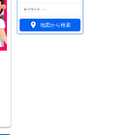
---
キーワード

地図から検索