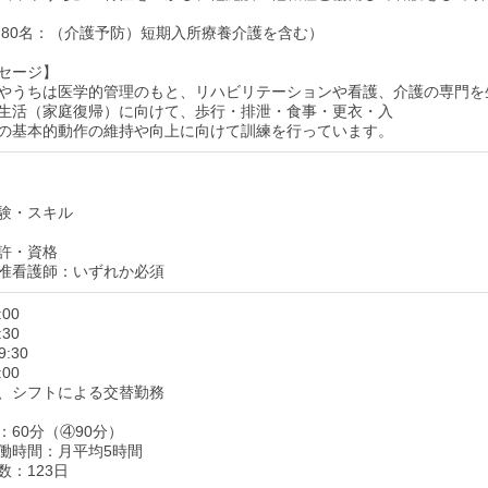
 80名：（介護予防）短期入所療養介護を含む）
セージ】
やうちは医学的管理のもと、リハビリテーションや看護、介護の専門を
生活（家庭復帰）に向けて、歩行・排泄・食事・更衣・入
の基本的動作の維持や向上に向けて訓練を行っています。
験・スキル
許・資格
准看護師：いずれか必須
:00
:30
9:30
:00
、シフトによる交替勤務
：60分（④90分）
働時間：月平均5時間
数：123日