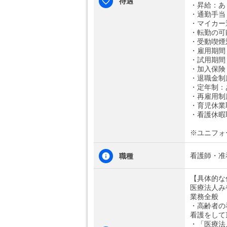
待遇
・昇給：あ
・通勤手当：
・マイカー
・転勤の可
・受動喫煙
・雇用期間
・試用期間
・加入保険
・退職金制
・定年制：
・再雇用制
・育児休業
・看護休暇
※ユニフォ
看護師・准
職種
【具体的な
医療法人み
業務全般
・高齢者の
看護をして
・「医療法