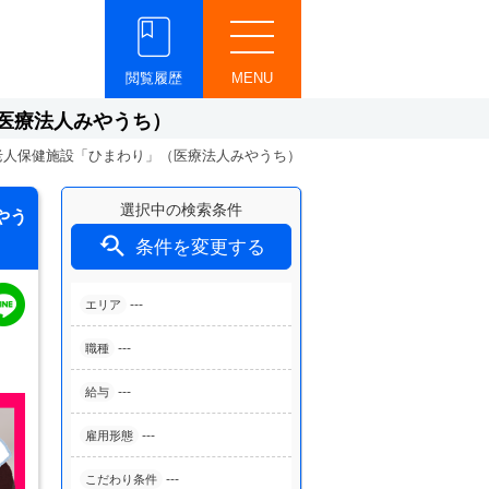
閲覧履歴
MENU
医療法人みやうち）
老人保健施設「ひまわり」（医療法人みやうち）
選択中の検索条件
やう

条件を変更する
---
エリア
---
職種
---
給与
---
雇用形態
---
こだわり条件