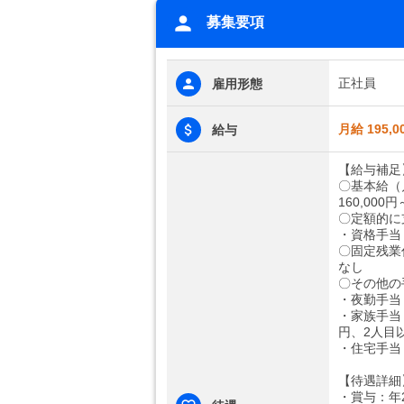
募集要項
正社員
雇用形態
月給 195,0
給与
【給与補足
〇基本給（
160,000円
〇定額的に
・資格手当：
〇固定残業
なし
〇その他の
・夜勤手当：
・家族手当
円、2人目以
・住宅手当
【待遇詳細
・賞与：年