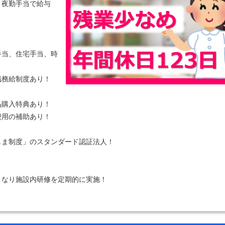
！夜勤手当で給与
手当、住宅手当、時
職務給制度あり！
品購入特典あり！
費用の補助あり！
しま制度」のスタンダード認証法人！
となり施設内研修を定期的に実施！