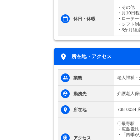
・その他
・月10日
・ローテー
休日・休暇
・シフト制
・3か月経
所在地・アクセス
老人福祉・
業態
介護老人保
勤務先
738-003
所在地
〇最寄駅
・広島電鉄
・「四季が
アクセス