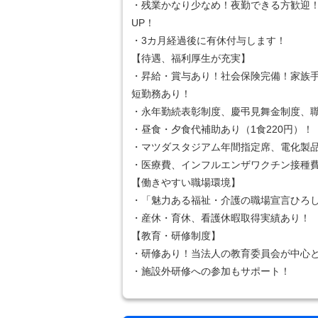
・残業かなり少なめ！夜勤できる方歓迎
UP！
・3カ月経過後に有休付与します！
【待遇、福利厚生が充実】
・昇給・賞与あり！社会保険完備！家族
短勤務あり！
・永年勤続表彰制度、慶弔見舞金制度、
・昼食・夕食代補助あり（1食220円）！
・マツダスタジアム年間指定席、電化製
・医療費、インフルエンザワクチン接種
【働きやすい職場環境】
・「魅力ある福祉・介護の職場宣言ひろ
・産休・育休、看護休暇取得実績あり！
【教育・研修制度】
・研修あり！当法人の教育委員会が中心
・施設外研修への参加もサポート！