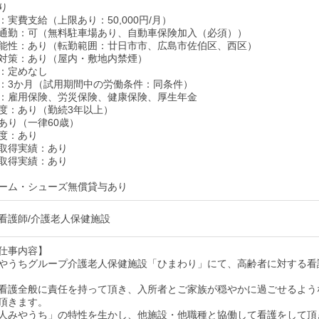
り
実費支給（上限あり：50,000円/月）
通勤：可（無料駐車場あり、自動車保険加入（必須））
能性：あり（転勤範囲：廿日市市、広島市佐伯区、西区）
対策：あり（屋内・敷地内禁煙）
：定めなし
：3か月（試用期間中の労働条件：同条件）
：雇用保険、労災保険、健康保険、厚生年金
度：あり（勤続3年以上）
あり（一律60歳）
度：あり
取得実績：あり
取得実績：あり
ーム・シューズ無償貸与あり
看護師/介護老人保健施設
仕事内容】
やうちグループ介護老人保健施設「ひまわり」にて、高齢者に対する看
看護全般に責任を持って頂き、入所者とご家族が穏やかに過ごせるよう
頂きます。
人みやうち」の特性を生かし、他施設・他職種と協働して看護をして頂