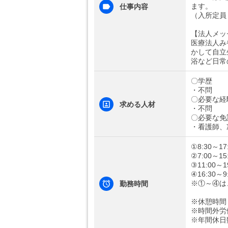
ます。
仕事内容
（入所定員
【法人メッ
医療法人み
かして自立
浴など日常
〇学歴
・不問
〇必要な経
求める人材
・不問
〇必要な免
・看護師、
①8:30～17
②7:00～15
③11:00～1
④16:30～9
※①～④は
勤務時間
※休憩時間
※時間外労
※年間休日