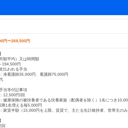
00円〜269,500円
】
月額平均）又は時間額
～194,500円
支払われる手当
准看護師35,000円、看護師75,000円
代
手当等付記事項
12,500円/回
：健康保険の被扶養者である扶養家族（配偶者を除く）1名につき10,00
降1名増える毎5,000円
：家賃半額（15,000円を上限。賃貸で、主たる生計維持者、世帯主のみ
】
2回