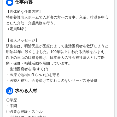
仕事内容
【具体的な仕事内容】
特別養護老人ホームで入所者の方への食事、入浴、排泄を中心
とした介助・介護業務を行う。
（定員54名）
【法人メッセージ】
済生会は、明治天皇が医療によって生活困窮者を救済しようと
明治44年に設立しました。100年以上にわたる活動をふまえ、
以下の三つの目標を掲げ、日本最大の社会福祉法人として医
療・保健・福祉活動を展開しています。
・生活困窮者を済(すく)う
・医療で地域の生(いのち)を守る
・医療と福祉、会を挙げて切れ目のないサービスを提供
求める人材
〇学歴
・不問
〇必要な経験・スキル