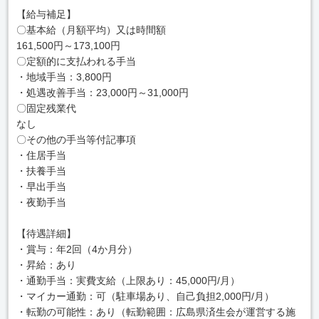
【給与補足】
〇基本給（月額平均）又は時間額
161,500円～173,100円
〇定額的に支払われる手当
・地域手当：3,800円
・処遇改善手当：23,000円～31,000円
〇固定残業代
なし
〇その他の手当等付記事項
・住居手当
・扶養手当
・早出手当
・夜勤手当
【待遇詳細】
・賞与：年2回（4か月分）
・昇給：あり
・通勤手当：実費支給（上限あり：45,000円/月）
・マイカー通勤：可（駐車場あり、自己負担2,000円/月）
・転勤の可能性：あり（転勤範囲：広島県済生会が運営する施