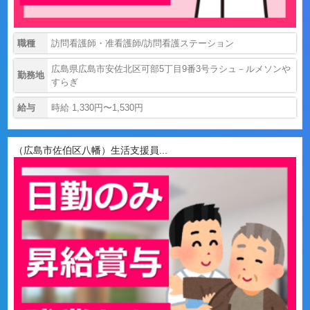
職種
訪問看護師・准看護師/訪問看護ステーション
広島県広島市安佐北区可部5丁目9番3号ラシュ－ルメソンや
勤務地
すらぎ
給与
時給 1,330円〜1,530円
（広島市佐伯区八幡）生活支援員...