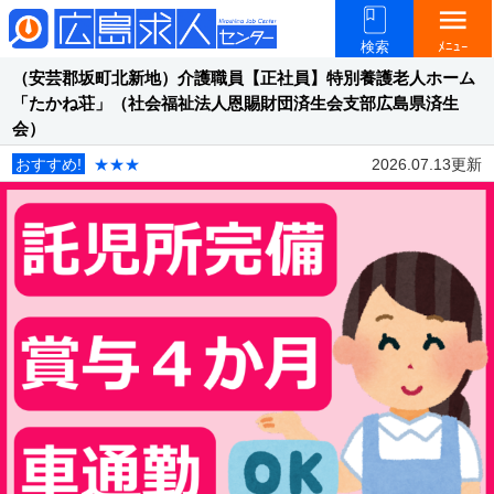
menu
検索
ﾒﾆｭｰ
（安芸郡坂町北新地）介護職員【正社員】特別養護老人ホーム
「たかね荘」（社会福祉法人恩賜財団済生会支部広島県済生
会）
おすすめ!
★★★
2026.07.13更新