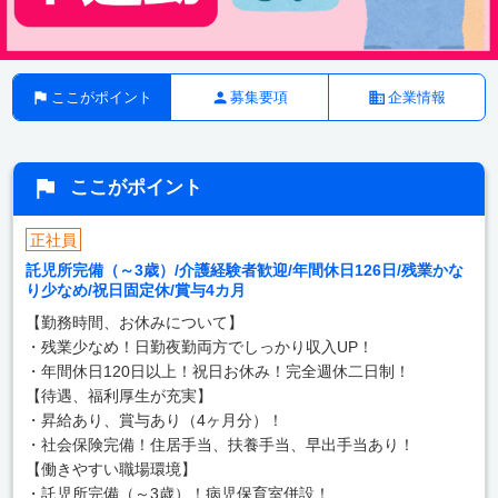
ここがポイント
募集要項
企業情報
ここがポイント
正社員
託児所完備（～3歳）/介護経験者歓迎/年間休日126日/残業かな
り少なめ/祝日固定休/賞与4カ月
【勤務時間、お休みについて】
・残業少なめ！日勤夜勤両方でしっかり収入UP！
・年間休日120日以上！祝日お休み！完全週休二日制！
【待遇、福利厚生が充実】
・昇給あり、賞与あり（4ヶ月分）！
・社会保険完備！住居手当、扶養手当、早出手当あり！
【働きやすい職場環境】
・託児所完備（～3歳）！病児保育室併設！