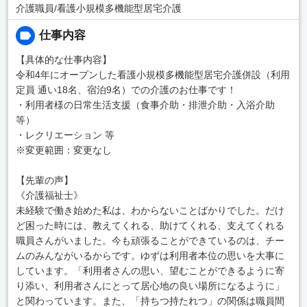
介護職員/看護小規模多機能型居宅介護
仕事内容
【具体的な仕事内容】
令和4年にオープンした看護小規模多機能型居宅介護併設（利用
定員 通い18名、宿泊9名）での介護のお仕事です！
・利用者様の日常生活支援（食事介助・排泄介助・入浴介助
等）
・レクリエーション 等
※変更範囲：変更なし
【先輩の声】
《介護福祉士》
未経験で働き始めた私は、わからないことばかりでした。だけ
ど困った時には、教えてくれる、助けてくれる、支えてくれる
職員さんがいました。今も頑張ることができているのは、チー
ムのみんながいるからです。ゆずは利用者本位の思いを大事に
しています。「利用者さんの思い、望むことができるように寄
り添い、利用者さんにとって居心地の良い場所になるように」
と関わっています。また、「持ちつ持たれつ」の関係は職員間