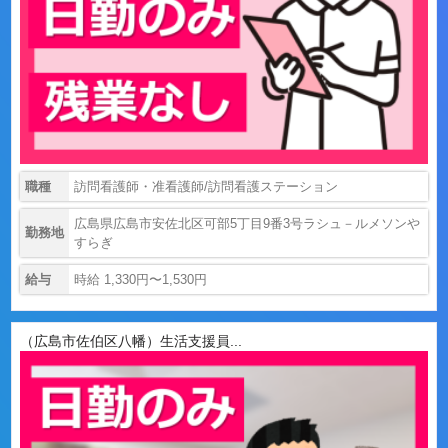
職種
訪問看護師・准看護師/訪問看護ステーション
広島県広島市安佐北区可部5丁目9番3号ラシュ－ルメソンや
勤務地
すらぎ
給与
時給 1,330円〜1,530円
（広島市佐伯区八幡）生活支援員...