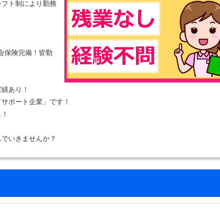
シフト制により勤務
！
社会保険完備！皆勤
実績あり！
てサポート企業」です！
し！
んでいきませんか？