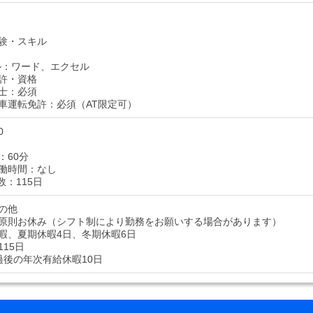
験・スキル
ル：ワード、エクセル
許・資格
士：必須
車運転免許：必須（AT限定可）
0
：60分
働時間：なし
数：115日
の他
原則お休み（シフト制により勤務をお願いする場合があります）
暇、夏期休暇4日、冬期休暇6日
15日
過後の年次有給休暇10日