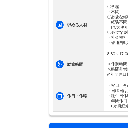
〇学歴
・不問
〇必要な経
・経験不問
求める人材
・PCスキ
〇必要な免
・社会福祉
・普通自動
8:30～17:0
※休憩時間
勤務時間
※時間外労
※年間休日
・祝日、そ
・日曜日は
・誕生日休
休日・休暇
・年間休日1
・6か月経