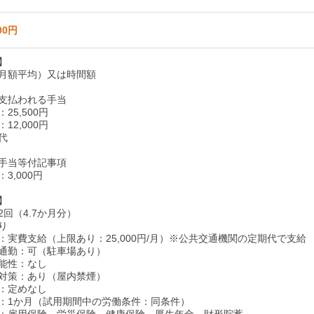
00円
】
月額平均）又は時間額
支払われる手当
25,500円
12,000円
代
手当等付記事項
3,000円
】
回（4.7か月分）
り
：実費支給（上限あり：25,000円/月）※公共交通機関の定期代で支給
通勤：可（駐車場あり）
能性：なし
対策：あり（屋内禁煙）
：定めなし
：1か月（試用期間中の労働条件：同条件）