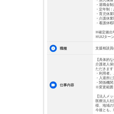
・加入保険
・退職金制
・定年制：
・育児休業
・介護休業
・看護休暇
※確定拠出
※UIJター
支援相談員
職種
【具体的な
介護老人保
ただきます
・利用者、
・入退所に
・関係機関
仕事内容
※変更範囲
【法人メッ
医療法人社
様、地域の
今後とも、