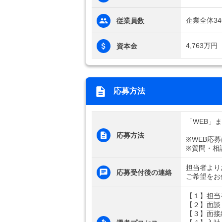
企業全体34
従業員数
4,763万円
資本金
応募方法
「WEB」
応募方法
※WEB応
※質問・相
担当者より
応募受付後の連絡
ご希望をお
【１】担当
【２】面談
【３】面接