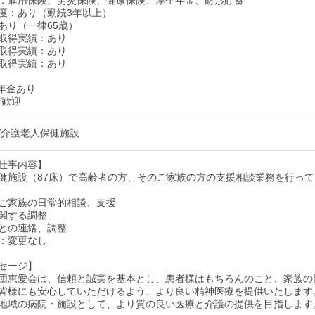
：雇用保険、労災保険、健康保険、厚生年金、財形貯蓄
度：あり（勤続3年以上）
あり（一律65歳）
取得実績：あり
取得実績：あり
取得実績：あり
年金あり
ン歓迎
/介護老人保健施設
仕事内容】
健施設（87床）で高齢者の方、そのご家族の方の支援相談業務を行って
ご家族の日常的相談、支援
関する調整
との連絡、調整
：変更なし
セージ】
団恵愛会は、信頼と誠実を基本とし、患者様はもちろんのこと、家族の
皆様にも安心していただけるよう、より良い精神医療を提供いたします
地域の病院・施設として、より質の良い医療と介護の提供を目指します