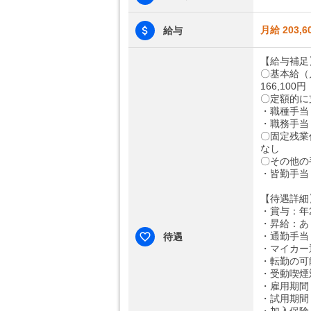
月給 203,6
給与
【給与補足
〇基本給（
166,100円
〇定額的に
・職種手当：
・職務手当：
〇固定残業
なし
〇その他の
・皆勤手当：
【待遇詳細
・賞与：年2
・昇給：あ
・通勤手当
待遇
・マイカー
・転勤の可
・受動喫煙
・雇用期間
・試用期間