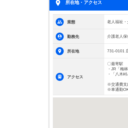
所在地・アクセス
老人福祉・
業態
介護老人保
勤務先
731-01
所在地
〇最寄駅
・JR「梅
・「八木峠
アクセス
※交通費支
※車通勤O