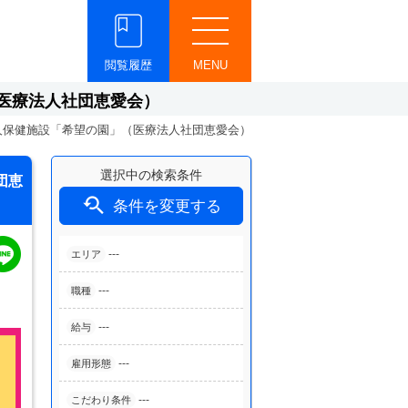
閲覧履歴
MENU
医療法人社団恵愛会）
人保健施設「希望の園」（医療法人社団恵愛会）
選択中の検索条件
団恵

条件を変更する
---
エリア
---
職種
---
給与
---
雇用形態
---
こだわり条件