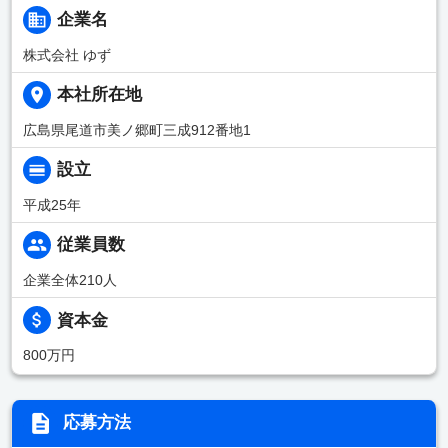
企業名
株式会社 ゆず
本社所在地
広島県尾道市美ノ郷町三成912番地1
設立
平成25年
従業員数
企業全体210人
資本金
800万円
応募方法