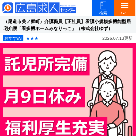
menu
検索
ﾒﾆｭｰ
（尾道市美ノ郷町）介護職員【正社員】看護小規模多機能型居
宅介護「看多機ホームみなりっこ」（株式会社ゆず）
おすすめ!
★★★
2026.07.13更新