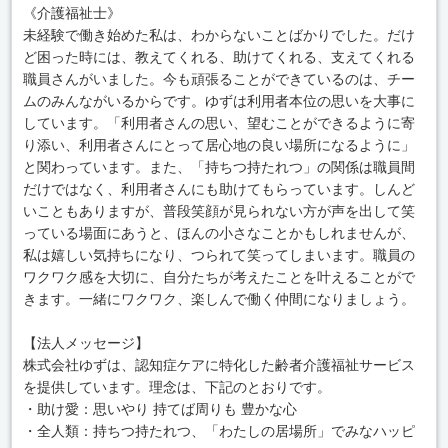
《介護福祉士》
未経験で働き始めた私は、わからないことばかりでした。だけ
ど困った時には、教えてくれる、助けてくれる、支えてくれる
職員さんがいました。今も頑張ることができているのは、チー
ムのみんながいるからです。ゆずは利用者本位の思いを大事に
しています。「利用者さんの思い、望むことができるように寄
り添い、利用者さんにとって居心地の良い場所になるように」
と関わっています。また、「持ちつ持たれつ」の関係は職員間
だけではなく、利用者さんにも助けてもらっています。しんど
いこともありますが、普段笑顔が見られない方が声を出して笑
っている場面にあうと、ほんの小さなことかもしれませんが、
私は嬉しい気持ちになり、つられて笑ってしまいます。職員の
ワクワク感を大切に、自分たちが考えたことを叶えることがで
きます。一緒にワクワク、楽しんで働く仲間になりましょう。
【法人メッセージ】
株式会社ゆずは、認知症ケアに特化した齢者介護福祉サービス
を提供しています。理念は、下記のとおりです。
・助け愛：思いやり 持てば周りも 豊かな心
・全人類：持ちつ持たれつ、「わたしの居場所」でみなハッピ