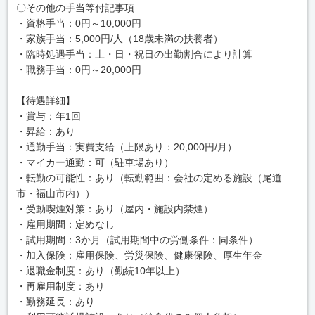
〇その他の手当等付記事項
・資格手当：0円～10,000円
・家族手当：5,000円/人（18歳未満の扶養者）
・臨時処遇手当：土・日・祝日の出勤割合により計算
・職務手当：0円～20,000円
【待遇詳細】
・賞与：年1回
・昇給：あり
・通勤手当：実費支給（上限あり：20,000円/月）
・マイカー通勤：可（駐車場あり）
・転勤の可能性：あり（転勤範囲：会社の定める施設（尾道
市・福山市内））
・受動喫煙対策：あり（屋内・施設内禁煙）
・雇用期間：定めなし
・試用期間：3か月（試用期間中の労働条件：同条件）
・加入保険：雇用保険、労災保険、健康保険、厚生年金
・退職金制度：あり（勤続10年以上）
・再雇用制度：あり
・勤務延長：あり