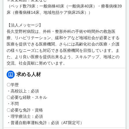
（ベッド数79床：一般病棟40床（一般病床40床）・療養病棟39
床（療養病棟14床、地域包括ケア病床25床））
【法人メッセージ】
長久堂野村病院は、外科・整形外科の手術や時間外の救急医
療、リハビリテーション、緩和ケアなど地域社会が必要とする
医療を提供できる医療機関、さらには高齢化社会の医療・介護
の様々なニーズにも対応できる医療機関を目指しています。ま
た、より良い医療を提供出来るよう、スキルアップ、地域との
交流、社会貢献に努めています。
求める人材
〇学歴
・高校以上：必須
〇必要な経験・スキル
・不問
〇必要な免許・資格
・理学療法士：必須
・普通自動車運転免許：必須（AT限定可）