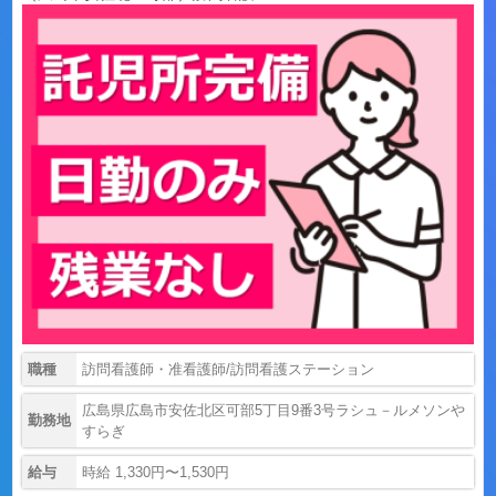
職種
訪問看護師・准看護師/訪問看護ステーション
広島県広島市安佐北区可部5丁目9番3号ラシュ－ルメソンや
勤務地
すらぎ
給与
時給 1,330円〜1,530円