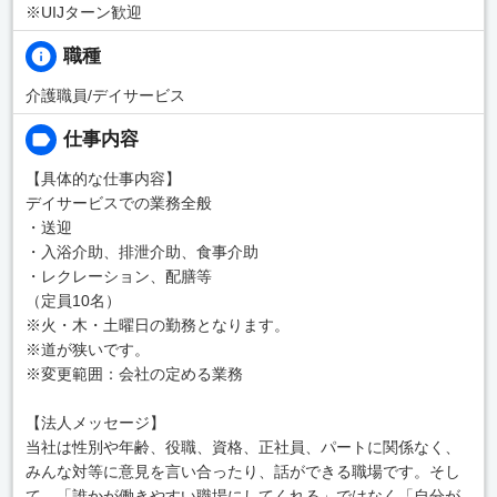
※UIJターン歓迎
職種
介護職員/デイサービス
仕事内容
【具体的な仕事内容】
デイサービスでの業務全般
・送迎
・入浴介助、排泄介助、食事介助
・レクレーション、配膳等
（定員10名）
※火・木・土曜日の勤務となります。
※道が狭いです。
※変更範囲：会社の定める業務
【法人メッセージ】
当社は性別や年齢、役職、資格、正社員、パートに関係なく、
みんな対等に意見を言い合ったり、話ができる職場です。そし
て、「誰かが働きやすい職場にしてくれる」ではなく「自分が