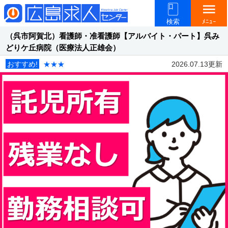
menu
検索
ﾒﾆｭｰ
（呉市阿賀北）看護師・准看護師【アルバイト・パート】呉み
どりケ丘病院（医療法人正雄会）
おすすめ!
★★★
2026.07.13更新