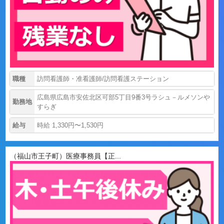
職種
訪問看護師・准看護師/訪問看護ステーション
広島県広島市安佐北区可部5丁目9番3号ラシュ－ルメソンや
勤務地
すらぎ
給与
時給 1,330円〜1,530円
（福山市王子町）医療事務員【正...