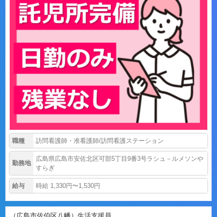
職種
訪問看護師・准看護師/訪問看護ステーション
広島県広島市安佐北区可部5丁目9番3号ラシュ－ルメソンや
勤務地
すらぎ
給与
時給 1,330円〜1,530円
（広島市佐伯区八幡）生活支援員...