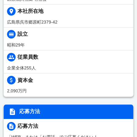
本社所在地
広島県呉市郷原町2379-42
設立
昭和29年
従業員数
企業全体255人
資本金
2,090万円
応募方法
応募方法
「WEB」または「お電話」でご応募ください！