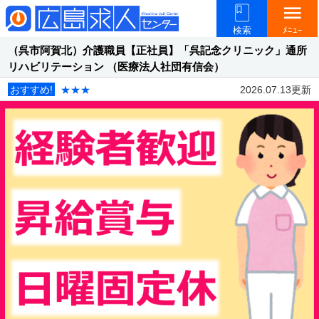
menu
検索
ﾒﾆｭｰ
（呉市阿賀北）介護職員【正社員】「呉記念クリニック」通所
リハビリテーション （医療法人社団有信会）
おすすめ!
★★★
2026.07.13更新