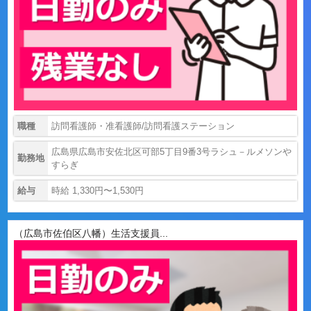
職種
訪問看護師・准看護師/訪問看護ステーション
広島県広島市安佐北区可部5丁目9番3号ラシュ－ルメソンや
勤務地
すらぎ
給与
時給 1,330円〜1,530円
（広島市佐伯区八幡）生活支援員...