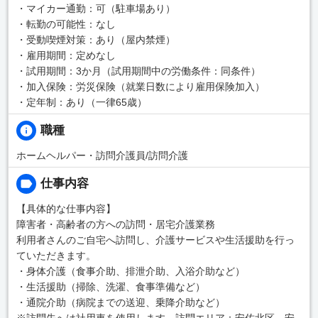
・マイカー通勤：可（駐車場あり）
・転勤の可能性：なし
・受動喫煙対策：あり（屋内禁煙）
・雇用期間：定めなし
・試用期間：3か月（試用期間中の労働条件：同条件）
・加入保険：労災保険（就業日数により雇用保険加入）
・定年制：あり（一律65歳）
職種
ホームヘルパー・訪問介護員/訪問介護
仕事内容
【具体的な仕事内容】
障害者・高齢者の方への訪問・居宅介護業務
利用者さんのご自宅へ訪問し、介護サービスや生活援助を行っ
ていただきます。
・身体介護（食事介助、排泄介助、入浴介助など）
・生活援助（掃除、洗濯、食事準備など）
・通院介助（病院までの送迎、乗降介助など）
※訪問先へは社用車を使用します。訪問エリア：安佐北区、安