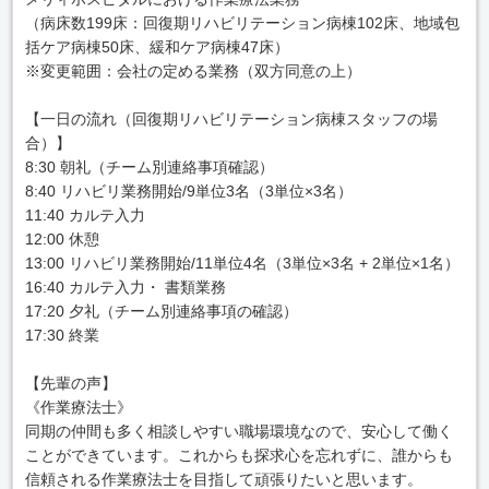
（病床数199床：回復期リハビリテーション病棟102床、地域包
括ケア病棟50床、緩和ケア病棟47床）
※変更範囲：会社の定める業務（双方同意の上）
【一日の流れ（回復期リハビリテーション病棟スタッフの場
合）】
8:30 朝礼（チーム別連絡事項確認）
8:40 リハビリ業務開始/9単位3名（3単位×3名）
11:40 カルテ入力
12:00 休憩
13:00 リハビリ業務開始/11単位4名（3単位×3名 + 2単位×1名）
16:40 カルテ入力・ 書類業務
17:20 夕礼（チーム別連絡事項の確認）
17:30 終業
【先輩の声】
《作業療法士》
同期の仲間も多く相談しやすい職場環境なので、安心して働く
ことができています。これからも探求心を忘れずに、誰からも
信頼される作業療法士を目指して頑張りたいと思います。