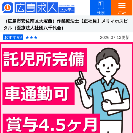
menu
検索
ﾒﾆｭｰ
（広島市安佐南区大塚西）作業療法士【正社員】メリィホスピ
タル（医療法人社団八千代会）
おすすめ!
★★★
2026.07.13更新