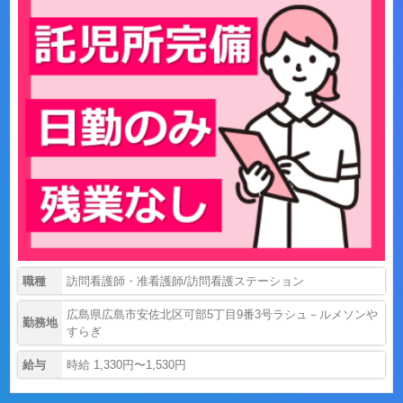
職種
訪問看護師・准看護師/訪問看護ステーション
広島県広島市安佐北区可部5丁目9番3号ラシュ－ルメソンや
勤務地
すらぎ
給与
時給 1,330円〜1,530円