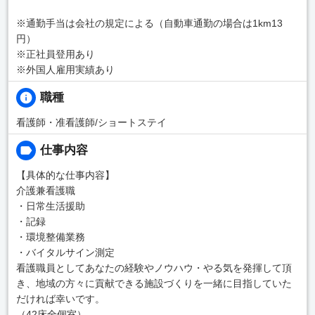
※通勤手当は会社の規定による（自動車通勤の場合は1km13
円）
※正社員登用あり
※外国人雇用実績あり
職種
看護師・准看護師/ショートステイ
仕事内容
【具体的な仕事内容】
介護兼看護職
・日常生活援助
・記録
・環境整備業務
・バイタルサイン測定
看護職員としてあなたの経験やノウハウ・やる気を発揮して頂
き、地域の方々に貢献できる施設づくりを一緒に目指していた
だければ幸いです。
（42床全個室）