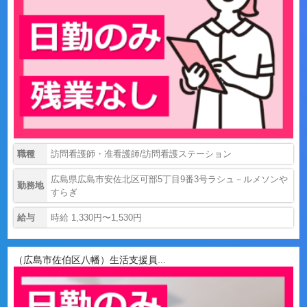
職種
訪問看護師・准看護師/訪問看護ステーション
広島県広島市安佐北区可部5丁目9番3号ラシュ－ルメソンや
勤務地
すらぎ
給与
時給 1,330円〜1,530円
（広島市佐伯区八幡）生活支援員...