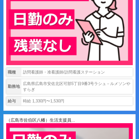
職種
訪問看護師・准看護師/訪問看護ステーション
広島県広島市安佐北区可部5丁目9番3号ラシュ－ルメソンや
勤務地
すらぎ
給与
時給 1,330円〜1,530円
（広島市佐伯区八幡）生活支援員...