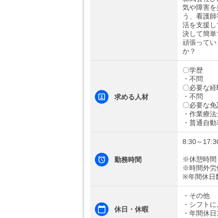
気や障害を
う、看護師
活を支援し
決して簡単
頑張ってい
か？
〇学歴
・不問
〇必要な経
・不問
求める人材
〇必要な免
・作業療法
・普通自動
8:30～17:3
※休憩時間
勤務時間
※時間外労
※年間休日
・その他
・シフトに
休日・休暇
・年間休日1