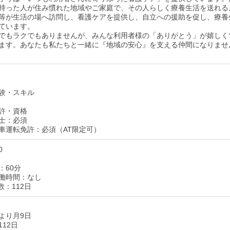
持った人が住み慣れた地域やご家庭で、その人らしく療養生活を送れる
等が生活の場へ訪問し、看護ケアを提供し、自立への援助を促し、療養
ています。
でもラクでもありませんが、みんな利用者様の「ありがとう」が嬉しく
ます。あなたも私たちと一緒に『地域の安心』を支える仲間になりませ
験・スキル
許・資格
士：必須
車運転免許：必須（AT限定可）
0
：60分
働時間：なし
数：112日
より月9日
12日