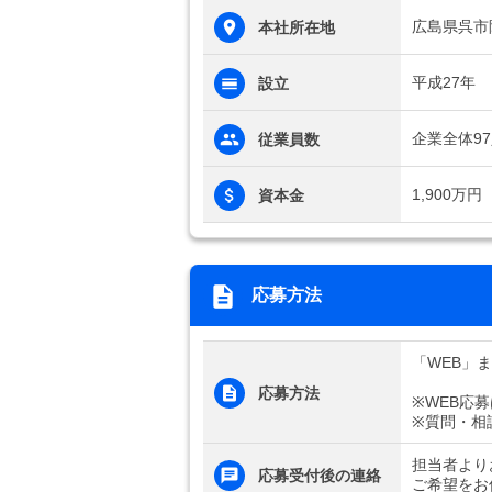
広島県呉市阿
本社所在地
平成27年
設立
企業全体9
従業員数
1,900万円
資本金
応募方法
「WEB」
応募方法
※WEB応
※質問・相
担当者より
応募受付後の連絡
ご希望をお