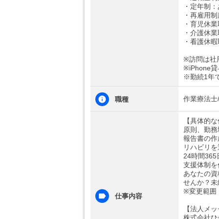
・定年制：
・再雇用制
・育児休業
・介護休業
・看護休暇
※訪問は社
※iPhone
※勤続1年
作業療法士
職種
【具体的な
原則、勤務
報告書の作
リハビリを
24時間3
支援体制を
あなたの資
せんか？未
※変更範囲
仕事内容
【法人メッ
株式会社ひ