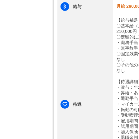
月給 260,0
給与
【給与補足
〇基本給（
210,000円
〇定額的に
・職務手当：4
・無事故手当
〇固定残業
なし
〇その他の
なし
【待遇詳細
・賞与：年
・昇給：あ
・通勤手当：
・マイカー
待遇
・転勤の可
・受動喫煙
・雇用期間
・試用期間
・加入保険
・退職金制