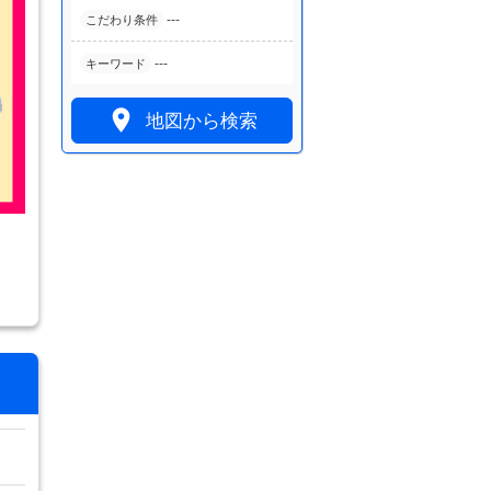
---
こだわり条件
---
キーワード

地図から検索