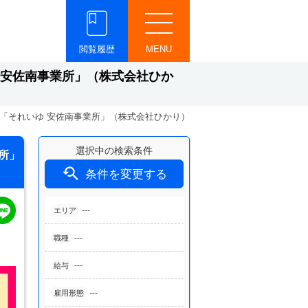
閲覧履歴
MENU
 安佐南事業所」（株式会社ひか
「それいゆ 安佐南事業所」（株式会社ひかり）
選択中の検索条件
所」

条件を変更する
---
エリア
---
職種
---
給与
---
雇用形態