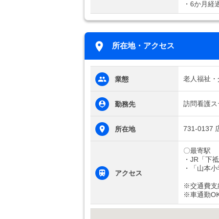
・6か月経
所在地・アクセス
老人福祉・
業態
訪問看護ス
勤務先
731-01
所在地
〇最寄駅
・JR「下
・「山本小
アクセス
※交通費支
※車通勤O