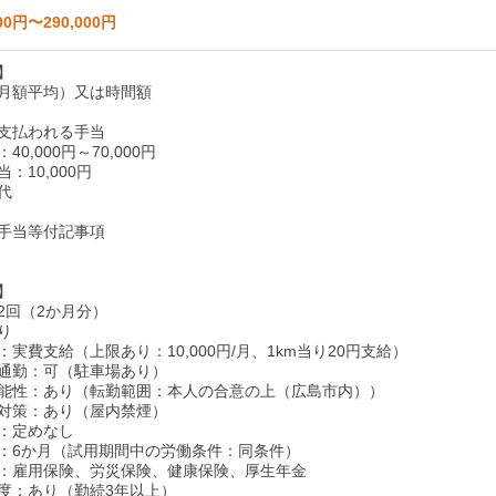
00円〜290,000円
】
月額平均）又は時間額
支払われる手当
0,000円～70,000円
：10,000円
代
手当等付記事項
】
2回（2か月分）
り
実費支給（上限あり：10,000円/月、1km当り20円支給）
通勤：可（駐車場あり）
能性：あり（転勤範囲：本人の合意の上（広島市内））
対策：あり（屋内禁煙）
：定めなし
：6か月（試用期間中の労働条件：同条件）
：雇用保険、労災保険、健康保険、厚生年金
度：あり（勤続3年以上）