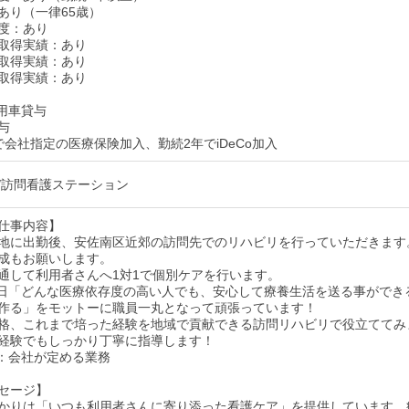
あり（一律65歳）
度：あり
取得実績：あり
取得実績：あり
取得実績：あり
用車貸与
貸与
で会社指定の医療保険加入、勤続2年でiDeCo加入
/訪問看護ステーション
仕事内容】
地に出勤後、安佐南区近郊の訪問先でのリハビリを行っていただきます
成もお願いします。
通して利用者さんへ1対1で個別ケアを行います。
65日「どんな医療依存度の高い人でも、安心して療養生活を送る事ができ
作る」をモットーに職員一丸となって頑張っています！
格、これまで培った経験を地域で貢献できる訪問リハビリで役立ててみ
経験でもしっかり丁寧に指導します！
：会社が定める業務
セージ】
かりは「いつも利用者さんに寄り添った看護ケア」を提供しています。