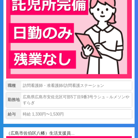
職種
訪問看護師・准看護師/訪問看護ステーション
広島県広島市安佐北区可部5丁目9番3号ラシュ－ルメソンや
勤務地
すらぎ
給与
時給 1,330円〜1,530円
（広島市佐伯区八幡）生活支援員...