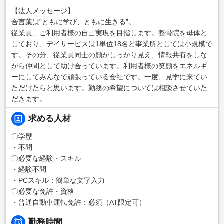
【法人メッセージ】
合言葉は”ともに学び、ともに生きる”。
従業員、ご利用者様の自己実現を目指します。整骨院を母体と
しており、デイサービスは1単位18名と事業所としては小規模で
す。その分、従業員同士の顔がしっかり見え、情報共有をしな
がら仲間として助け合っています。利用者様の笑顔をエネルギ
ーにしてみんなで頑張っている会社です。一度、見学に来てい
ただけたらと思います。勤務の希望については相談させていた
だきます。
求める人材
〇学歴
・不問
〇必要な経験・スキル
・経験不問
・PCスキル：簡単な文字入力
〇必要な免許・資格
・普通自動車運転免許：必須（AT限定可）
勤務時間