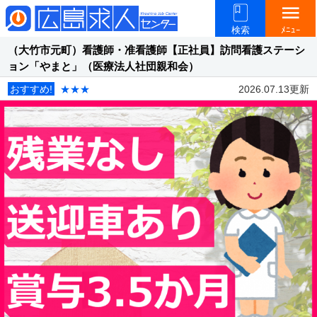
menu
検索
ﾒﾆｭｰ
（大竹市元町）看護師・准看護師【正社員】訪問看護ステーシ
ョン「やまと」（医療法人社団親和会）
おすすめ!
★★★
2026.07.13更新