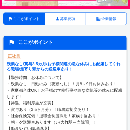
ここがポイント
募集要項
企業情報
ここがポイント
正社員
残業なし/賞与3.5カ月/お子様関連の急な休みにも配慮してくれ
る職場/最寄り駅からの送迎車あり！
【勤務時間、お休みについて】
・残業なし！日勤のみ（夜勤なし）！月8～9日お休みあり！
・家庭都合休OK！お子様の学校行事や急な病気等の休みに配慮
します！
【待遇、福利厚生が充実】
・賞与あり（3.5ヶ月分）！職務給制度あり！
・社会保険完備！退職金制度採用！家族手当あり！
・朝・夕送迎車あります（JR大竹駅～当院間）！
【働きやすい職場環境】