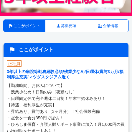
ここがポイント
募集要項
企業情報
ここがポイント
正社員
3年以上の病院等勤務経験必須/残業少なめ/日曜休/賞与3カ月/福
利厚生充実/マツダスタジアム近く
【勤務時間、お休みについて】
・残業少なめ！日勤のみ（夜勤なし）！
・日曜固定休で完全週休二日制！年末年始休みあり！
【待遇、福利厚生が充実】
・昇給あり、賞与あり（3ヶ月分）！社会保険完備！
・昼食を一食分350円で提供！
・ひろしま保育・介護人財サポート事業に加入！月1,000円の買
い物補助をサポートあり！