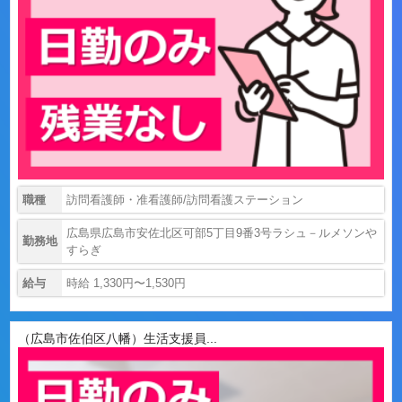
職種
訪問看護師・准看護師/訪問看護ステーション
広島県広島市安佐北区可部5丁目9番3号ラシュ－ルメソンや
勤務地
すらぎ
給与
時給 1,330円〜1,530円
（広島市佐伯区八幡）生活支援員...