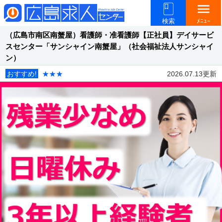
menu
検索
ﾒﾆｭｰ
（広島市南区南蟹屋）看護師・准看護師【正社員】デイサービ
スセンター「サンシャイン南蟹屋」（社会福祉法人サンシャイ
ン）
おすすめ!
★★★
2026.07.13更新