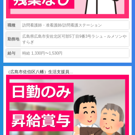
職種
訪問看護師・准看護師/訪問看護ステーション
広島県広島市安佐北区可部5丁目9番3号ラシュ－ルメソンや
勤務地
すらぎ
給与
時給 1,330円〜1,530円
（広島市佐伯区八幡）生活支援員...