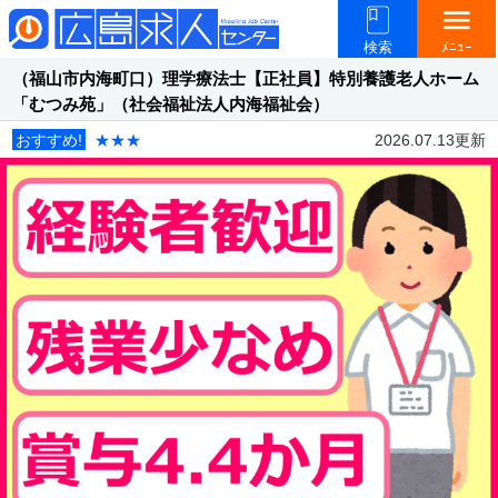
menu
検索
ﾒﾆｭｰ
（福山市内海町口）理学療法士【正社員】特別養護老人ホーム
「むつみ苑」（社会福祉法人内海福祉会）
おすすめ!
★★★
2026.07.13更新