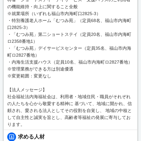
の機能維持・向上に関すること全般
※就業場所（いずれも福山市内海町口2825-3）
・特別養護老人ホーム「むつみ苑」（定員68名、福山市内海町
口2825-3）
・「むつみ苑」第二ショートステイ（定員20名、福山市内海町
ロ2358番地1）
・「むつみ苑」デイサービスセンター（定員35名、福山市内海
町ロ2827番地）
・内海生活支援ハウス（定員10名、福山市内海町ロ2827番地）
※管理業務ができる方は別途優遇
※変更範囲：変更なし
【法人メッセージ】
社会福祉法内海福祉会は、利用者・地域住民・職員がそれぞれ
の人たちを心から敬愛する精神に 基づいて、地域に開かれ、信
頼され、愛される法人としてその役割を自覚し、 地域の中核と
して自主性と誠実を旨とし、高齢者等福祉の発展に寄与してお
ります。
求める人材