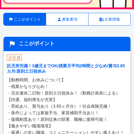
ここがポイント
募集要項
企業情報
ここがポイント
正社員
託児所完備！3歳児までOK/残業月平均2時間と少なめ/賞与3.85
カ月/原則土日祝休み
【勤務時間、お休みについて】
・残業かなり少なめ！
・完全週休二日制！原則土日祝休み！（勤務計画表による）
【待遇、福利厚生が充実】
・昇給あり、賞与あり（3.85ヶ月分）！社会保険完備！
・条件によっては家族手当、家賃補助手当あり！
・復職制度あり！原則従来の部署、職種に復帰可能！
【働きやすい職場環境】
・風通しの良い職場、コミュニケーションしやすい風土あり！