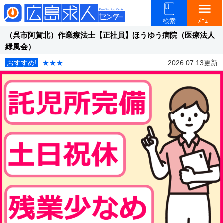
menu
検索
ﾒﾆｭｰ
（呉市阿賀北）作業療法士【正社員】ほうゆう病院（医療法人
緑風会）
おすすめ!
★★★
2026.07.13更新