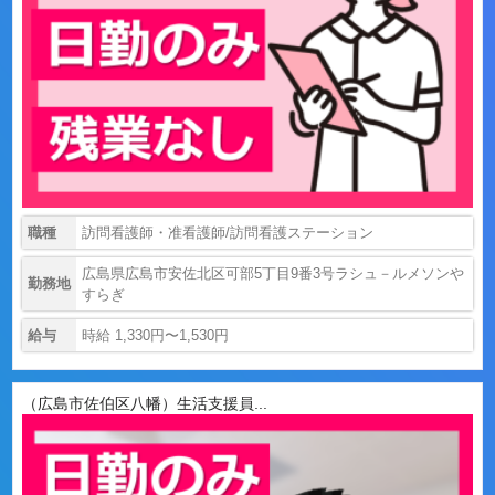
職種
訪問看護師・准看護師/訪問看護ステーション
広島県広島市安佐北区可部5丁目9番3号ラシュ－ルメソンや
勤務地
すらぎ
給与
時給 1,330円〜1,530円
（広島市佐伯区八幡）生活支援員...