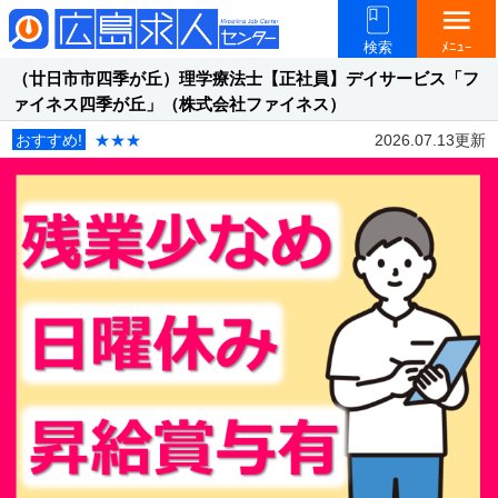
menu
検索
ﾒﾆｭｰ
（廿日市市四季が丘）理学療法士【正社員】デイサービス「フ
ァイネス四季が丘」（株式会社ファイネス）
おすすめ!
★★★
2026.07.13更新