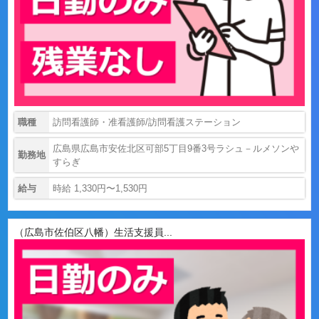
職種
訪問看護師・准看護師/訪問看護ステーション
広島県広島市安佐北区可部5丁目9番3号ラシュ－ルメソンや
勤務地
すらぎ
給与
時給 1,330円〜1,530円
（広島市佐伯区八幡）生活支援員...