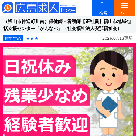
menu
検索
ﾒﾆｭｰ
（福山市神辺町川南）保健師・看護師【正社員】福山市地域包
括支援センター「かんなべ」（社会福祉法人安那福祉会）
おすすめ!
★★★
2026.07.13更新