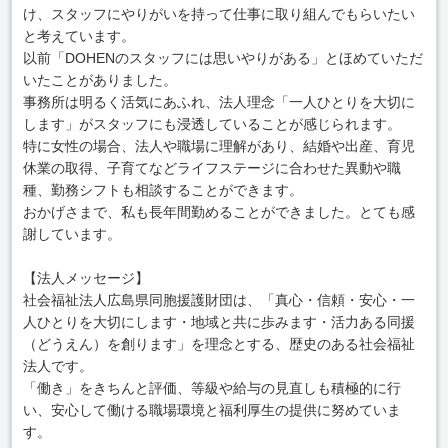
け、スタッフにやりがいを持って仕事に取り組んでもらいたい
と考えています。
以前「DOHENのスタッフには思いやりがある」とほめていただ
いたことがありました。
事務所は明るく活気にあふれ、法人理念「一人ひとりを大切に
します」がスタッフにも浸透していることが感じられます。
特に女性の場合、法人や職場に理解があり、結婚や出産、育児
休業の取得、子育てなどライフステージに合わせた異動や職
種、勤務シフトも相談することができます。
おかげさまで、私も長年間勤めることができました。とても感
謝しています。
【法人メッセージ】
社会福祉法人広島県同胞援護財団は、「真心・信頼・安心・一
人ひとりを大切にします・地域と共に歩みます・活力ある同援
（どうえん）を創ります」を理念とする、歴史のある社会福祉
法人です。
「働き」をきちんと評価、等級や給与の見直しも積極的に行
い、安心して働ける職場環境と福利厚生の提供に努めていま
す。