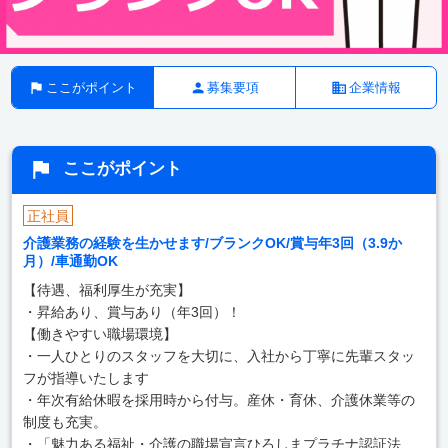
ここがポイント
募集要項
企業情報
ここがポイント
正社員
介護業務の経験を生かせます/ブランクOK/賞与年3回（3.9か
月）/車通勤OK
【待遇、福利厚生が充実】
・昇給あり、賞与あり（年3回）！
【働きやすい職場環境】
・一人ひとりのスタッフを大切に、入社から丁寧に先輩スタッ
フが指導いたします
・年次有給休暇を採用時から付与。産休・育休、介護休業等の
制度も充実。
・「魅力ある福祉・介護の職場宣言ひろしまプラチナ認証法