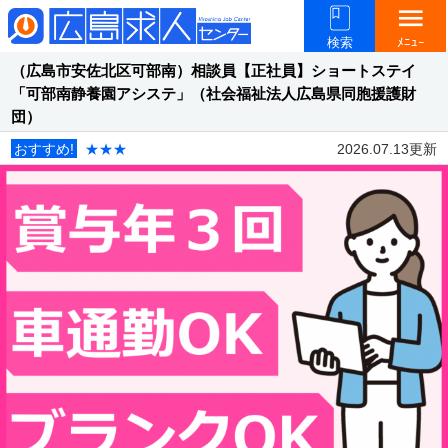
menu
検索
ﾒﾆｭｰ
（広島市安佐北区可部南）相談員【正社員】ショートステイ
「可部南静養園アシステ」（社会福祉法人広島県同胞援護財
団）
おすすめ!
★★★
2026.07.13更新