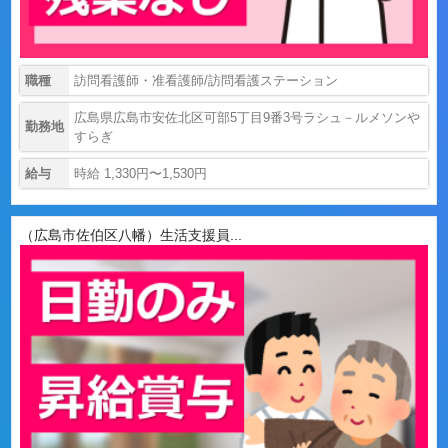
職種
訪問看護師・准看護師/訪問看護ステーション
広島県広島市安佐北区可部5丁目9番3号ラシュ－ルメソンや
勤務地
すらぎ
給与
時給 1,330円〜1,530円
（広島市佐伯区八幡）生活支援員...