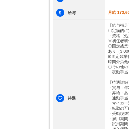
月給 173,6
給与
【給与補足
〇定額的に
・資格（処遇
※初任者研修
〇固定残業
あり（3,00
※固定残業
時間外労働
〇その他の
・夜勤手当：
【待遇詳細
・賞与：年
・昇給：あ
・通勤手当：
待遇
・マイカー
・転勤の可
・受動喫煙
・雇用期間
・試用期間