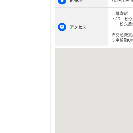
729-01
所在地
〇最寄駅
・JR「松
・「松永農
アクセス
※交通費支
※車通勤O