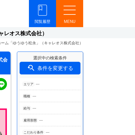
閲覧履歴
MENU
ャレオス株式会社）
ホーム「ゆうゆう松永」（キャレオス株式会社）
選択中の検索条件
式会

条件を変更する
---
エリア
---
職種
---
給与
---
雇用形態
---
こだわり条件