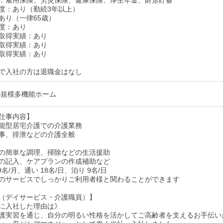
：雇用保険、労災保険、健康保険、厚生年金、財形貯蓄
度：あり（勤続3年以上）
あり（一律65歳）
度：あり
取得実績：あり
取得実績：あり
取得実績：あり
上で入社の方は退職金はなし
小規模多機能ホーム
仕事内容】
能型居宅介護での介護業務
事、排泄などの介護全般
の簡単な調理、掃除などの生活援助
の記入、ケアプランの作成補助など
9名/月、通い 18名/日、泊り 9名/日
のサービスでしっかりご利用者様と関わることができます
（デイサービス・介護職員）】
に入社した理由は》
護実習を通じ、自分の明るい性格を活かしてご高齢者を支えるお手伝い