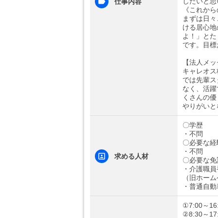
したいと思
仕事内容
《これから
まずは日々
ける居心地
よ！」とた
です。目標
【法人メッ
キャレオス
では先輩ス
なく、活躍
くさんの優
やりがいと
〇学歴
・不問
〇必要な経
・不問
求める人材
〇必要な免
・介護職員
（旧ホーム
・普通自動
①7:00～16
②8:30～17