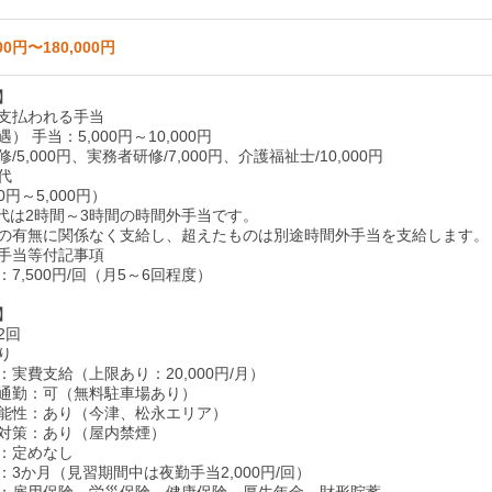
00円〜180,000円
】
支払われる手当
） 手当：5,000円～10,000円
/5,000円、実務者研修/7,000円、介護福祉士/10,000円
代
0円～5,000円）
代は2時間～3時間の時間外手当です。
の有無に関係なく支給し、超えたものは別途時間外手当を支給します。
手当等付記事項
7,500円/回（月5～6回程度）
】
2回
り
実費支給（上限あり：20,000円/月）
通勤：可（無料駐車場あり）
能性：あり（今津、松永エリア）
対策：あり（屋内禁煙）
：定めなし
：3か月（見習期間中は夜勤手当2,000円/回）