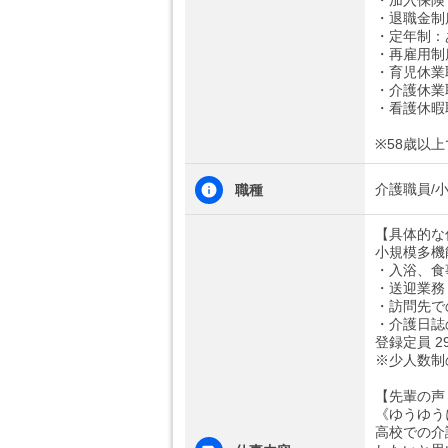
・加入保険
・退職金制
・定年制：
・再雇用制
・育児休業
・介護休業
・看護休暇
※58歳以
介護職員/
職種
【具体的な
小規模多機
・入浴、食
・送迎業務
・訪問先で
・介護日誌
登録定員 2
※少人数制
【先輩の声
《ゆうゆう
高校での介