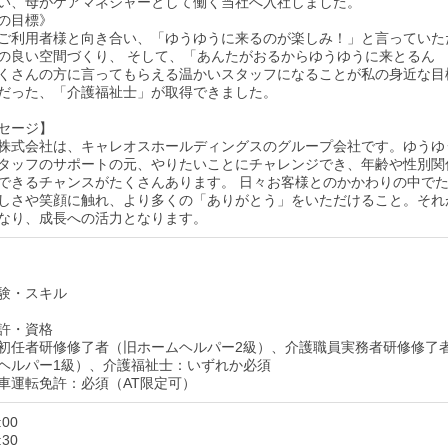
い、母がケアマネジャーとして働く当社へ入社しました。
の目標》
ご利用者様と向き合い、「ゆうゆうに来るのが楽しみ！」と言っていた
の良い空間づくり、 そして、「あんたがおるからゆうゆうに来とるん
くさんの方に言ってもらえる温かいスタッフになることが私の身近な目
だった、「介護福祉士」が取得できました。
セージ】
株式会社は、キャレオスホールディングスのグループ会社です。ゆうゆ
タッフのサポートの元、やりたいことにチャレンジでき、年齢や性別関
できるチャンスがたくさんあります。 日々お客様とのかかわりの中で
しさや笑顔に触れ、より多くの「ありがとう」をいただけること。それ
なり、成長への活力となります。
験・スキル
許・資格
初任者研修修了者（旧ホームヘルパー2級）、介護職員実務者研修修了
ヘルパー1級）、介護福祉士：いずれか必須
車運転免許：必須（AT限定可）
:00
:30