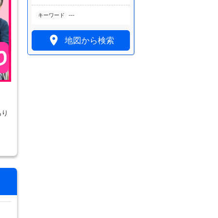
---
キーワード

地図から検索
あり