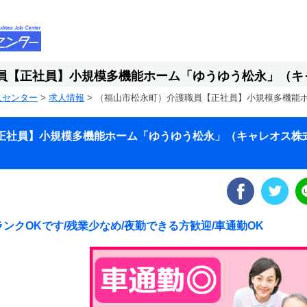
員【正社員】小規模多機能ホーム「ゆうゆう松永」（キ
人センター
>
求人情報
>
（福山市松永町）介護職員【正社員】小規模多機能
正社員】小規模多機能ホーム「ゆうゆう松永」（キャレオス株
ンクOKです/残業少なめ/夜勤できる方歓迎/車通勤OK