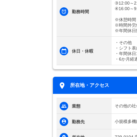
③12:00～2
④16:00～9
勤務時間
※休憩時間
※時間外労
※年間休日
・その他
・シフト表
休日・休暇
・年間休日1
・6か月経
所在地・アクセス
その他の社
業態
小規模多機
勤務先