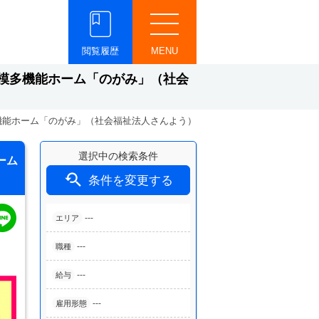
閲覧履歴
MENU
模多機能ホーム「のがみ」（社会
機能ホーム「のがみ」（社会福祉法人さんよう）
選択中の検索条件
ーム

条件を変更する
---
エリア
---
職種
---
給与
---
雇用形態