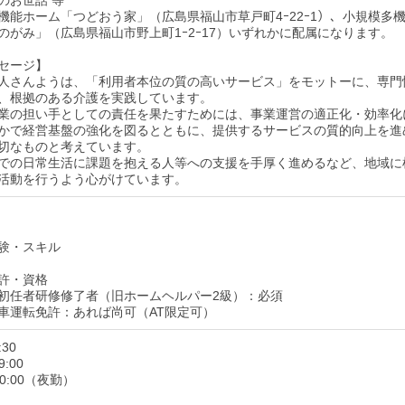
のお世話 等
機能ホーム「つどおう家」（広島県福山市草戸町4ｰ22ｰ1）、小規模多
のがみ」（広島県福山市野上町1ｰ2ｰ17）いずれかに配属になります。
セージ】
人さんようは、「利用者本位の質の高いサービス」をモットーに、専門
、根拠のある介護を実践しています。
業の担い手としての責任を果たすためには、事業運営の適正化・効率化
かで経営基盤の強化を図るとともに、提供するサービスの質的向上を進
切なものと考えています。
での日常生活に課題を抱える人等への支援を手厚く進めるなど、地域に
活動を行うよう心がけています。
験・スキル
許・資格
初任者研修修了者（旧ホームヘルパー2級）：必須
車運転免許：あれば尚可（AT限定可）
:30
9:00
10:00（夜勤）