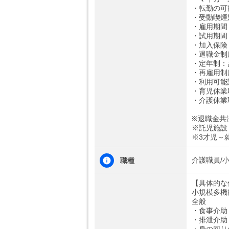
・転勤の可
・受動喫煙
・雇用期間
・試用期間
・加入保険
・退職金制
・定年制：
・再雇用制
・利用可能
・育児休業
・介護休業
※退職金共
※託児施設
※3才児～
介護職員/
職種
【具体的な
小規模多機
全般
・食事介助
・排泄介助