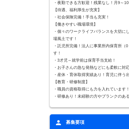
・夜勤できる方歓迎！残業なし！月9～1
【待遇、福利厚生が充実】
・社会保険完備！手当も充実！
【働きやすい職場環境】
・個々のワークライフバランスを大切に
場風土です！
・託児所完備！法人に事業所内保育所（0
す！
・3才児～就学前は保育手当支給！
・お子さんの急な発熱などにも柔軟に対
・産休・育休取得実績あり！育児に伴う
【教育・研修制度】
・職員の資格取得にも力を入れています
・研修あり！未経験の方やブランクのあ
募集要項