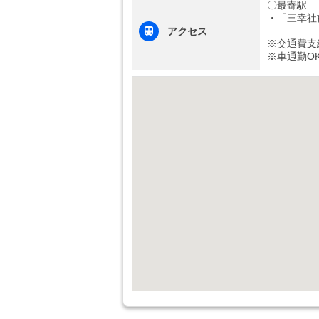
〇最寄駅
・「三幸社
アクセス
※交通費支
※車通勤O