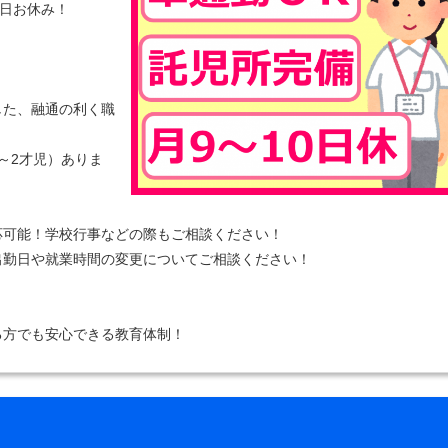
0日お休み！
した、融通の利く職
～2才児）ありま
応可能！学校行事などの際もご相談ください！
出勤日や就業時間の変更についてご相談ください！
！
る方でも安心できる教育体制！