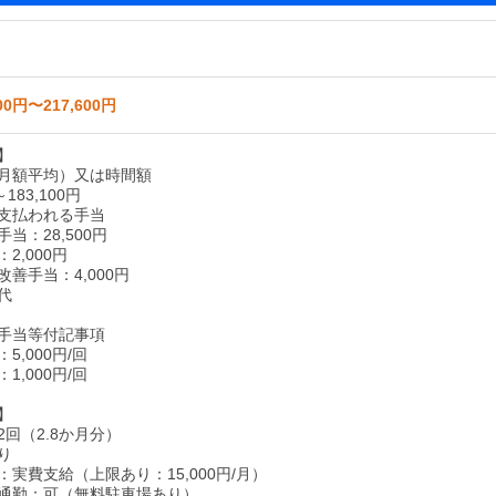
00円〜217,600円
】
月額平均）又は時間額
～183,100円
支払われる手当
当：28,500円
2,000円
善手当：4,000円
代
手当等付記事項
5,000円/回
1,000円/回
】
回（2.8か月分）
り
実費支給（上限あり：15,000円/月）
通勤：可（無料駐車場あり）