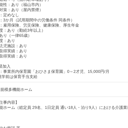
能性：あり（福山市内）
対策：あり（屋内禁煙）
：定めなし
：3か月（試用期間中の労働条件 同条件）
：雇用保険、労災保険、健康保険、厚生年金
度：あり（勤続3年以上）
あり（一律65歳）
度：あり
託児施設：あり
取得実績：あり
取得実績：あり
済加入
：事業所内保育園「おひさま保育園」0～2才児、15,000円/月
就学前は保育手当支給
小規模多機能ホーム
仕事内容】
能ホーム（総定員 29名、1日定員 通い18人・泊り9人）における介護業