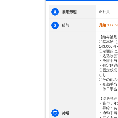
正社員
雇用形態
月給 177,5
給与
【給与補足
〇基本給（
143,000円
〇定額的に
・処遇改善手
・免許手当：
・特定処遇改
〇固定残業
なし
〇その他の
・夜勤手当：
・休日手当：
【待遇詳細
・賞与：年2
・昇給：あ
・通勤手当：
待遇
・マイカー