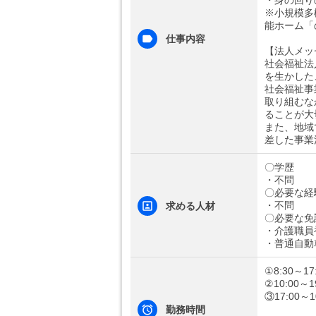
・身の回り
※小規模多
能ホーム「
仕事内容
【法人メッ
社会福祉法
を生かした
社会福祉事
取り組むな
ることが大
また、地域
差した事業
〇学歴
・不問
〇必要な経
・不問
求める人材
〇必要な免
・介護職員
・普通自動
①8:30～17
②10:00～1
③17:00～
勤務時間