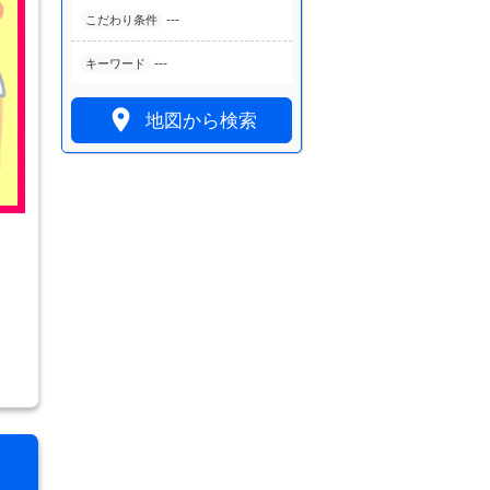
---
こだわり条件
---
キーワード

地図から検索