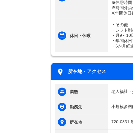
※休憩時間
※時間外労
※年間休日
・その他
・シフト制
・月9～10
休日・休暇
・年間休日1
・6か月経
所在地・アクセス
老人福祉・
業態
小規模多機
勤務先
720-083
所在地