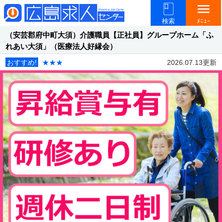
menu
検索
ﾒﾆｭｰ
（安芸郡府中町大須）介護職員【正社員】グループホーム「ふ
れあい大須」（医療法人好縁会）
おすすめ!
★★★
2026.07.13更新