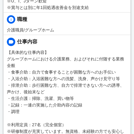
※U、I、Jターン歓迎
※賞与とは別に年1回処遇改善金を別途支給
職種
介護職員/グループホーム
仕事内容
【具体的な仕事内容】
グループホームにおける介護業務、およびそれに付随する業務
全般
・食事介助：自力で食事することが困難な方へのお手伝い
・入浴介助：入浴困難な方への洗髪、洗身、声かけ見守り等
・排泄介助：歩行困難な方、自力で排泄できない方への誘導、
声かけ、後始末など
・生活介護：掃除、洗濯、買い物等
・記録：一連の実施した介助内容の記録
・調理
※利用定員：27名（完全個室）
※研修制度が充実しています。無資格、未経験の方でも安心し