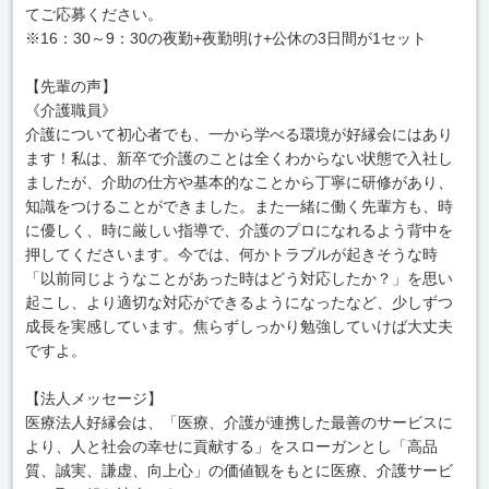
てご応募ください。
※16：30～9：30の夜勤+夜勤明け+公休の3日間が1セット
【先輩の声】
《介護職員》
介護について初心者でも、一から学べる環境が好縁会にはあり
ます！私は、新卒で介護のことは全くわからない状態で入社し
ましたが、介助の仕方や基本的なことから丁寧に研修があり、
知識をつけることができました。また一緒に働く先輩方も、時
に優しく、時に厳しい指導で、介護のプロになれるよう背中を
押してくださいます。今では、何かトラブルが起きそうな時
「以前同じようなことがあった時はどう対応したか？」を思い
起こし、より適切な対応ができるようになったなど、少しずつ
成長を実感しています。焦らずしっかり勉強していけば大丈夫
ですよ。
【法人メッセージ】
医療法人好縁会は、「医療、介護が連携した最善のサービスに
より、人と社会の幸せに貢献する」をスローガンとし「高品
質、誠実、謙虚、向上心」の価値観をもとに医療、介護サービ