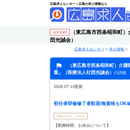
広島求人センター｜広島の求人情報なら
（東広島市西条昭和町）
おすすめ!
団光誠会）
広島求人センター
>
求人情報
>
（東広島市西条昭和町）介護
葉」（医療法人社団光誠会）
の詳細
2026.07.13更新
初任者研修修了者歓迎/無資格もOK
アルバイト・パート
【勤務時間、お休みについて】