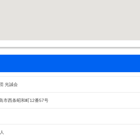
団 光誠会
島市西条昭和町12番57号
8人