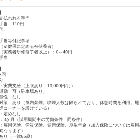
】
支払われる手当
手当：110円
代
手当等付記事項
（※健保に定める被扶養者）
（実務者研修修了者以上）：0～40円
手当
】
2回
り
実費支給（上限あり：13,000円/月）
通勤：可（駐車場あり）
能性：なし
対策：あり（屋内禁煙。喫煙人数は限られており、休憩時間を利用。地
煙コーナーを設けている）
：定めなし
：3か月（試用期間中の労働条件：同条件）
：雇用保険、労災保険、健康保険、厚生年金（加入保険については雇用
異なります）
あり（一律65歳）