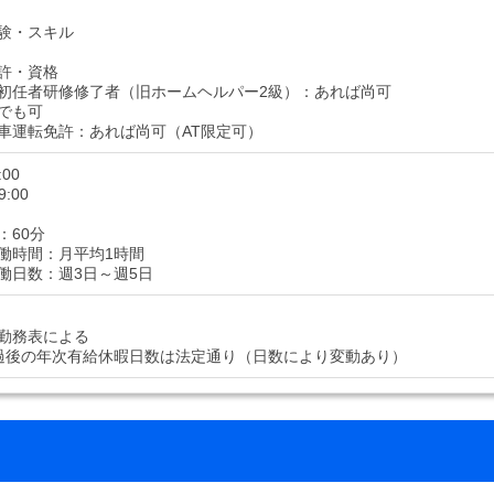
験・スキル
許・資格
初任者研修修了者（旧ホームヘルパー2級）：あれば尚可
でも可
車運転免許：あれば尚可（AT限定可）
:00
9:00
：60分
働時間：月平均1時間
働日数：週3日～週5日
勤務表による
過後の年次有給休暇日数は法定通り（日数により変動あり）