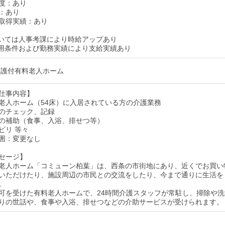
度：あり
：あり
取得実績：あり
いては人事考課により時給アップあり
用条件および勤務実績により支給実績あり
介護付有料老人ホーム
仕事内容】
老人ホーム（54床）に入居されている方の介護業務
のチェック、記録
の補助（食事、入浴、排せつ等）
ビリ 等々
囲：変更なし
セージ】
老人ホーム「コミューン柏葉」は、西条の市街地にあり、近くでお買い
いただけたり、施設周辺の市民との交流をしたり、今まで通りに生活を
。
可を受けた有料老人ホームで、24時間介護スタッフが常駐し、掃除や洗
りの世話や、食事や入浴、排せつなどの介助サービスが受けられます。