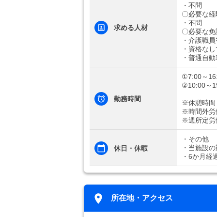
・不問
〇必要な経
・不問
求める人材
〇必要な免
・介護職員
・資格なし
・普通自動
①7:00～16
②10:00～1
勤務時間
※休憩時間
※時間外労
※週所定労
・その他
・当施設の
休日・休暇
・6か月経
所在地・アクセス