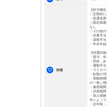
【給与補足
〇定額的に
・処遇改善
〇固定残業
なし
〇その他の
・扶養手当
・資格手当
・年末年始
【待遇詳細
・賞与：年
・昇給：あ
・通勤手当：
・マイカー
待遇
・転勤の可
・受動喫煙
の一角に喫
・雇用期間
・試用期間
・加入保険
件によって
・定年制：