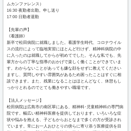
ムカンファレンス）
16:30 夜勤者出勤。申し送り
17:00 日勤者退勤
【先輩の声】
《看護師》
新卒で松田病院に就職しました。看護学生時代、コロナウイル
スの流行によって臨地実習にほとんど行けず、精神科病院の中
に入ったのは就職してからが初めてでした。そんな私でも、先
輩方からの丁寧な指導のおかげで楽しく働くことができていま
す。わからないことがあっても嫌な顔をせずに教えてください
ますし、質問しやすい雰囲気があるため困ったことはすぐに相
談できます。また、残業になることはほとんどなく、休憩もし
っかりとれるのでとても働きやすい職場です。
【法人メッセージ】
松田病院は広島市の南区翠にある、精神科･児童精神科の専門病
院です。幅広い精神科医療を提供しております。いろいろな症
状や悩みを抱える、子どもからおとなまで多くの方が受診され
ています。常にお一人おひとりの傍らに寄り添う医療提供を目