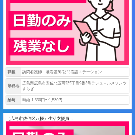
職種
訪問看護師・准看護師/訪問看護ステーション
広島県広島市安佐北区可部5丁目9番3号ラシュ－ルメソンや
勤務地
すらぎ
給与
時給 1,330円〜1,530円
（広島市佐伯区八幡）生活支援員...