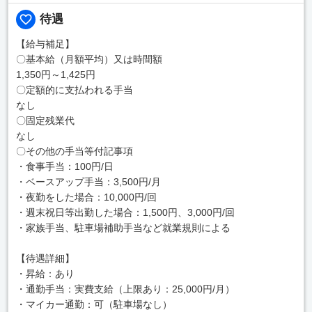
待遇
【給与補足】
〇基本給（月額平均）又は時間額
1,350円～1,425円
〇定額的に支払われる手当
なし
〇固定残業代
なし
〇その他の手当等付記事項
・食事手当：100円/日
・ベースアップ手当：3,500円/月
・夜勤をした場合：10,000円/回
・週末祝日等出勤した場合：1,500円、3,000円/回
・家族手当、駐車場補助手当など就業規則による
【待遇詳細】
・昇給：あり
・通勤手当：実費支給（上限あり：25,000円/月）
・マイカー通勤：可（駐車場なし）