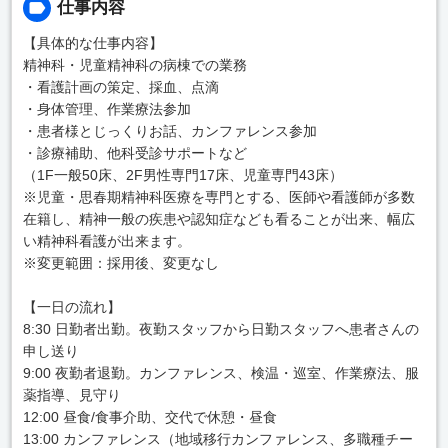
仕事内容
【具体的な仕事内容】
精神科・児童精神科の病棟での業務
・看護計画の策定、採血、点滴
・身体管理、作業療法参加
・患者様とじっくりお話、カンファレンス参加
・診療補助、他科受診サポートなど
（1F一般50床、2F男性専門17床、児童専門43床）
※児童・思春期精神科医療を専門とする、医師や看護師が多数
在籍し、精神一般の疾患や認知症なども看ることが出来、幅広
い精神科看護が出来ます。
※変更範囲：採用後、変更なし
【一日の流れ】
8:30 日勤者出勤。夜勤スタッフから日勤スタッフへ患者さんの
申し送り
9:00 夜勤者退勤。カンファレンス、検温・巡室、作業療法、服
薬指導、見守り
12:00 昼食/食事介助、交代で休憩・昼食
13:00 カンファレンス（地域移行カンファレンス、多職種チー