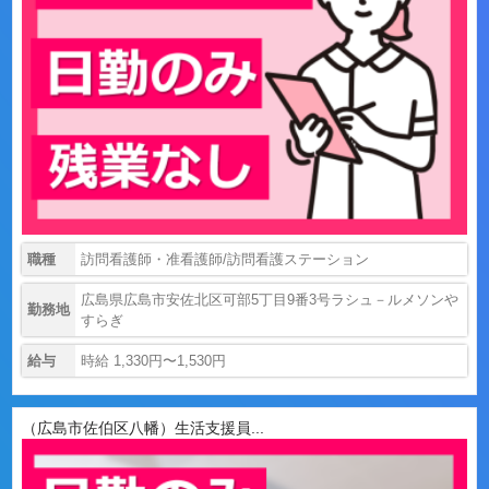
職種
訪問看護師・准看護師/訪問看護ステーション
広島県広島市安佐北区可部5丁目9番3号ラシュ－ルメソンや
勤務地
すらぎ
給与
時給 1,330円〜1,530円
（広島市佐伯区八幡）生活支援員...