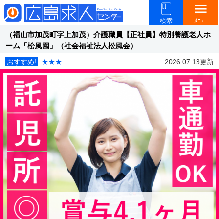
menu
検索
ﾒﾆｭｰ
（福山市加茂町字上加茂）介護職員【正社員】特別養護老人ホ
ーム「松風園」（社会福祉法人松風会）
おすすめ!
★★★
2026.07.13更新