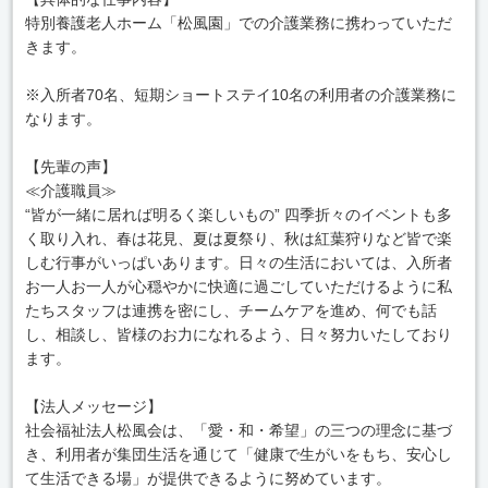
特別養護老人ホーム「松風園」での介護業務に携わっていただ
きます。
※入所者70名、短期ショートステイ10名の利用者の介護業務に
なります。
【先輩の声】
≪介護職員≫
“皆が一緒に居れば明るく楽しいもの” 四季折々のイベントも多
く取り入れ、春は花見、夏は夏祭り、秋は紅葉狩りなど皆で楽
しむ行事がいっぱいあります。日々の生活においては、入所者
お一人お一人が心穏やかに快適に過ごしていただけるように私
たちスタッフは連携を密にし、チームケアを進め、何でも話
し、相談し、皆様のお力になれるよう、日々努力いたしており
ます。
【法人メッセージ】
社会福祉法人松風会は、「愛・和・希望」の三つの理念に基づ
き、利用者が集団生活を通じて「健康で生がいをもち、安心し
て生活できる場」が提供できるように努めています。